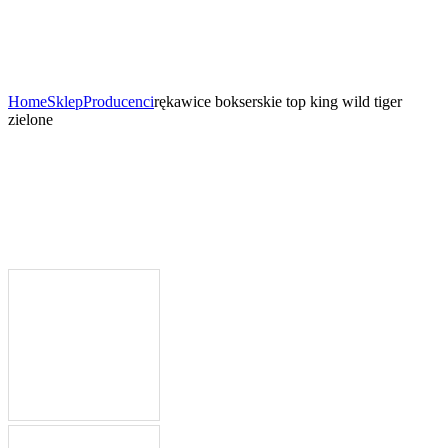
Home
Sklep
Producenci
rękawice bokserskie top king wild tiger
zielone