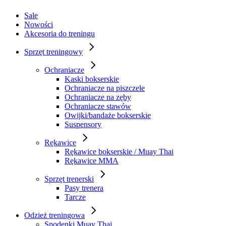
Sale
Nowości
Akcesoria do treningu
Sprzęt treningowy
Ochraniacze
Kaski bokserskie
Ochraniacze na piszczele
Ochraniacze na zęby
Ochraniacze stawów
Owijki/bandaże bokserskie
Suspensory
Rękawice
Rękawice bokserskie / Muay Thai
Rękawice MMA
Sprzęt trenerski
Pasy trenera
Tarcze
Odzież treningowa
Spodenki Muay Thai