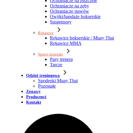
Ochraniacze na piszczele
Ochraniacze na zęby
Ochraniacze stawów
Owijki/bandaże bokserskie
Suspensory
Rękawice
Rękawice bokserskie / Muay Thai
Rękawice MMA
Sprzęt trenerski
Pasy trenera
Tarcze
Odzież treningowa
Spodenki Muay Thai
Pozostałe
Zestawy
Producenci
Kontakt