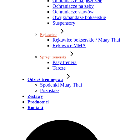
Ochraniacze na piszczele
Ochraniacze na zęby
Ochraniacze stawów
Owijki/bandaże bokserskie
Suspensory
Rękawice
Rękawice bokserskie / Muay Thai
Rękawice MMA
Sprzęt trenerski
Pasy trenera
Tarcze
Odzież treningowa
Spodenki Muay Thai
Pozostałe
Zestawy
Producenci
Kontakt