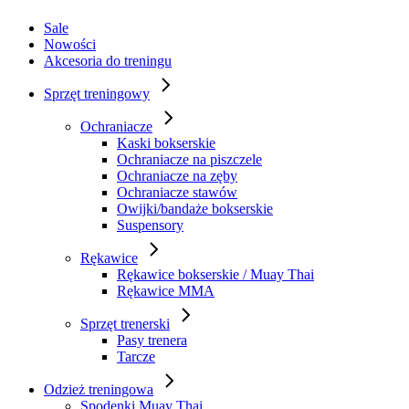
Sale
Nowości
Akcesoria do treningu
Sprzęt treningowy
Ochraniacze
Kaski bokserskie
Ochraniacze na piszczele
Ochraniacze na zęby
Ochraniacze stawów
Owijki/bandaże bokserskie
Suspensory
Rękawice
Rękawice bokserskie / Muay Thai
Rękawice MMA
Sprzęt trenerski
Pasy trenera
Tarcze
Odzież treningowa
Spodenki Muay Thai