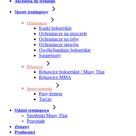
Akcesoria do treningu
Sprzęt treningowy
Ochraniacze
Kaski bokserskie
Ochraniacze na piszczele
Ochraniacze na zęby
Ochraniacze stawów
Owijki/bandaże bokserskie
Suspensory
Rękawice
Rękawice bokserskie / Muay Thai
Rękawice MMA
Sprzęt trenerski
Pasy trenera
Tarcze
Odzież treningowa
Spodenki Muay Thai
Pozostałe
Zestawy
Producenci