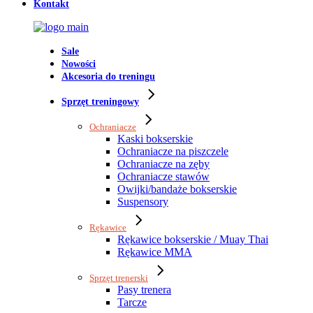
Kontakt
Sale
Nowości
Akcesoria do treningu
Sprzęt treningowy
Ochraniacze
Kaski bokserskie
Ochraniacze na piszczele
Ochraniacze na zęby
Ochraniacze stawów
Owijki/bandaże bokserskie
Suspensory
Rękawice
Rękawice bokserskie / Muay Thai
Rękawice MMA
Sprzęt trenerski
Pasy trenera
Tarcze