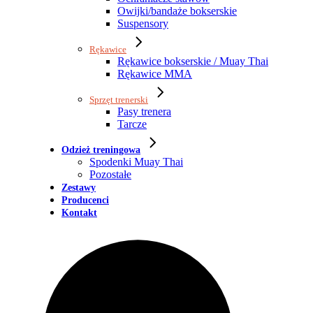
Owijki/bandaże bokserskie
Suspensory
Rękawice
Rękawice bokserskie / Muay Thai
Rękawice MMA
Sprzęt trenerski
Pasy trenera
Tarcze
Odzież treningowa
Spodenki Muay Thai
Pozostałe
Zestawy
Producenci
Kontakt