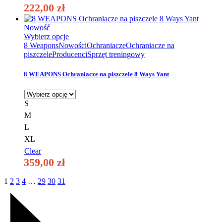
222,00
zł
Nowość
Ten
Wybierz opcje
produkt
8 Weapons
Nowości
Ochraniacze
Ochraniacze na
ma
piszczele
Producenci
Sprzęt treningowy
wiele
wariantów.
8 WEAPONS Ochraniacze na piszczele 8 Ways Yant
Opcje
można
wybrać
S
na
M
stronie
produktu
L
XL
Clear
359,00
zł
1
2
3
4
…
29
30
31