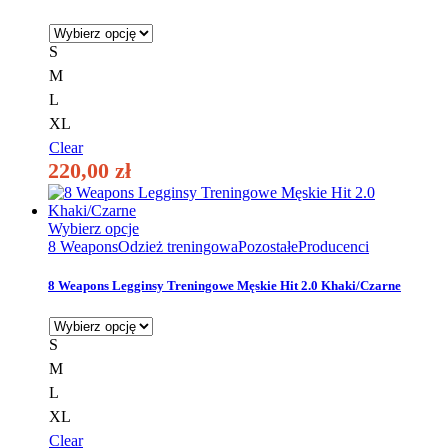
wariantów.
Opcje
można
S
wybrać
M
na
stronie
L
produktu
XL
Clear
220,00
zł
Ten
Wybierz opcje
produkt
8 Weapons
Odzież treningowa
Pozostałe
Producenci
ma
wiele
8 Weapons Legginsy Treningowe Męskie Hit 2.0 Khaki/Czarne
wariantów.
Opcje
można
S
wybrać
M
na
stronie
L
produktu
XL
Clear