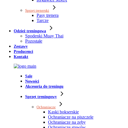
Sprzęt trenerski
Pasy trenera
Tarcze
Odzież treningowa
Spodenki Muay Thai
Pozostałe
Zestawy
Producenci
Kontakt
Sale
Nowości
Akcesoria do treningu
Sprzęt treningowy
Ochraniacze
Kaski bokserskie
Ochraniacze na piszczele
Ochraniacze na zęby
Ochraniacze stawów