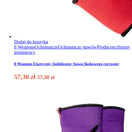
Dodaj do koszyka
8 Weapons
Ochraniacze
Ochraniacze stawów
Producenci
Sprzęt
treningowy
8 Weapons Elastyczny Stabilizator Stawu Skokowego czerwony
57,30
zł
57,30
zł