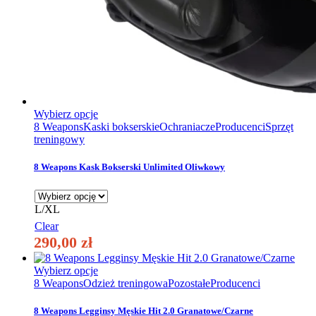
Ten
Wybierz opcje
produkt
8 Weapons
Kaski bokserskie
Ochraniacze
Producenci
Sprzęt
ma
treningowy
wiele
wariantów.
8 Weapons Kask Bokserski Unlimited Oliwkowy
Opcje
można
wybrać
L/XL
na
Clear
stronie
290,00
zł
produktu
Ten
Wybierz opcje
produkt
8 Weapons
Odzież treningowa
Pozostałe
Producenci
ma
wiele
8 Weapons Legginsy Męskie Hit 2.0 Granatowe/Czarne