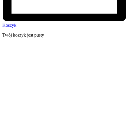
Koszyk
Twój koszyk jest pusty
30 dni na zwrot