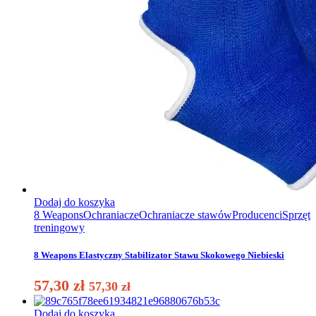
Dodaj do koszyka
8 Weapons
Ochraniacze
Ochraniacze stawów
Producenci
Sprzęt
treningowy
8 Weapons Elastyczny Stabilizator Stawu Skokowego Niebieski
57,30
zł
57,30
zł
Dodaj do koszyka