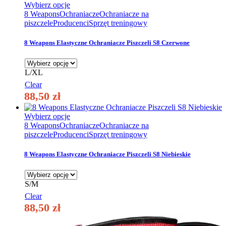
Ten
Wybierz opcje
produkt
8 Weapons
Ochraniacze
Ochraniacze na
ma
piszczele
Producenci
Sprzęt treningowy
wiele
wariantów.
8 Weapons Elastyczne Ochraniacze Piszczeli S8 Czerwone
Opcje
można
wybrać
L/XL
na
Clear
stronie
88,50
zł
produktu
Ten
Wybierz opcje
produkt
8 Weapons
Ochraniacze
Ochraniacze na
ma
piszczele
Producenci
Sprzęt treningowy
wiele
wariantów.
8 Weapons Elastyczne Ochraniacze Piszczeli S8 Niebieskie
Opcje
można
wybrać
S/M
na
Clear
stronie
88,50
zł
produktu