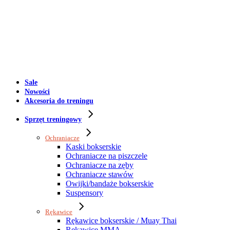
Sale
Nowości
Akcesoria do treningu
Sprzęt treningowy
Ochraniacze
Kaski bokserskie
Ochraniacze na piszczele
Ochraniacze na zęby
Ochraniacze stawów
Owijki/bandaże bokserskie
Suspensory
Rękawice
Rękawice bokserskie / Muay Thai
Rękawice MMA