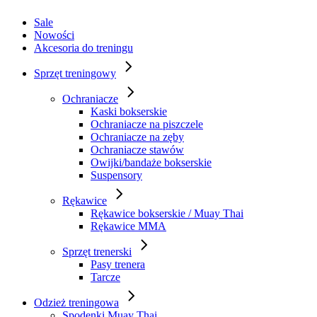
Sale
Nowości
Akcesoria do treningu
Sprzęt treningowy
Ochraniacze
Kaski bokserskie
Ochraniacze na piszczele
Ochraniacze na zęby
Ochraniacze stawów
Owijki/bandaże bokserskie
Suspensory
Rękawice
Rękawice bokserskie / Muay Thai
Rękawice MMA
Sprzęt trenerski
Pasy trenera
Tarcze
Odzież treningowa
Spodenki Muay Thai