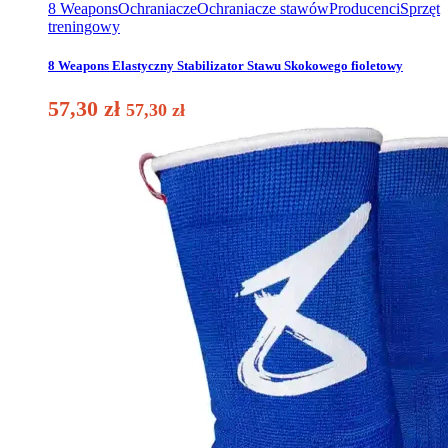
8 Weapons
Ochraniacze
Ochraniacze stawów
Producenci
Sprzęt
treningowy
8 Weapons Elastyczny Stabilizator Stawu Skokowego fioletowy
57,30
zł
57,30
zł