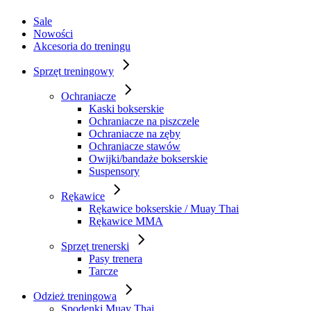
Sale
Nowości
Akcesoria do treningu
Sprzęt treningowy
Ochraniacze
Kaski bokserskie
Ochraniacze na piszczele
Ochraniacze na zęby
Ochraniacze stawów
Owijki/bandaże bokserskie
Suspensory
Rękawice
Rękawice bokserskie / Muay Thai
Rękawice MMA
Sprzęt trenerski
Pasy trenera
Tarcze
Odzież treningowa
Spodenki Muay Thai