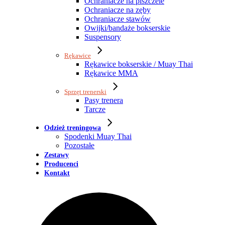
Ochraniacze na piszczele
Ochraniacze na zęby
Ochraniacze stawów
Owijki/bandaże bokserskie
Suspensory
Rękawice
Rękawice bokserskie / Muay Thai
Rękawice MMA
Sprzęt trenerski
Pasy trenera
Tarcze
Odzież treningowa
Spodenki Muay Thai
Pozostałe
Zestawy
Producenci
Kontakt