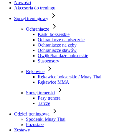
Nowości
Akcesoria do treningu
Sprzęt treningowy
Ochraniacze
Kaski bokserskie
Ochraniacze na piszczele
Ochraniacze na zęby
Ochraniacze stawów
Owijki/bandaże bokserskie
Suspensory
Rękawice
Rękawice bokserskie / Muay Thai
Rękawice MMA
Sprzęt trenerski
Pasy trenera
Tarcze
Odzież treningowa
Spodenki Muay Thai
Pozostałe
Zestawy