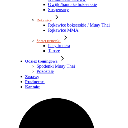
Owijki/bandaże bokserskie
Suspensory
Rękawice
Rękawice bokserskie / Muay Thai
Rękawice MMA
Sprzęt trenerski
Pasy trenera
Tarcze
Odzież treningowa
Spodenki Muay Thai
Pozostałe
Zestawy
Producenci
Kontakt