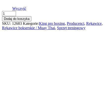
Wyczyść
King
Pro
Dodaj do koszyka
Boxing
SKU:
12683
Kategorie:
King pro boxing
,
Producenci
,
Rękawice
,
rękawice
Rękawice bokserskie / Muay Thai
,
Sprzęt treningowy
bokserskie
ze
skóry
syntetycznej
KPB
BG
REVO
6
quantity