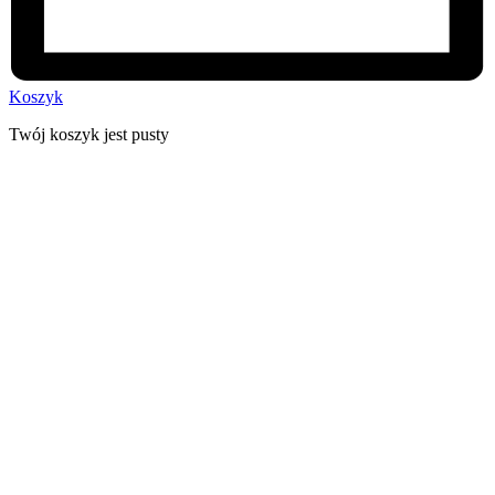
Koszyk
Twój koszyk jest pusty
30 dni na zwrot