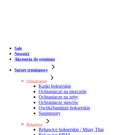
Sale
Nowości
Akcesoria do treningu
Sprzęt treningowy
Ochraniacze
Kaski bokserskie
Ochraniacze na piszczele
Ochraniacze na zęby
Ochraniacze stawów
Owijki/bandaże bokserskie
Suspensory
Rękawice
Rękawice bokserskie / Muay Thai
Rękawice MMA