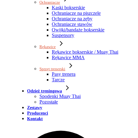
Ochraniacze
Kaski bokserskie
Ochraniacze na piszczele
Ochraniacze na zęby
Ochraniacze stawów
Owijki/bandaże bokserskie
Suspensory
Rękawice
Rękawice bokserskie / Muay Thai
Rękawice MMA
Sprzęt trenerski
Pasy trenera
Tarcze
Odzież treningowa
Spodenki Muay Thai
Pozostałe
Zestawy
Producenci
Kontakt