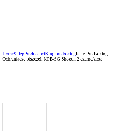
Home
Sklep
Producenci
King pro boxing
King Pro Boxing
Ochraniacze piszczeli KPB/SG Shogun 2 czarne/złote