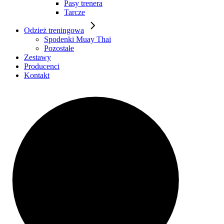
Pasy trenera
Tarcze
Odzież treningowa
Spodenki Muay Thai
Pozostałe
Zestawy
Producenci
Kontakt