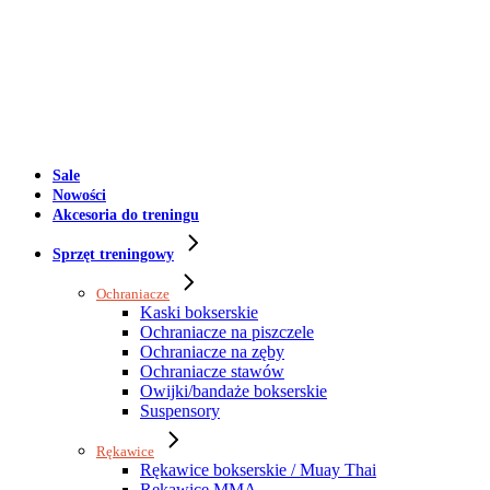
Sale
Nowości
Akcesoria do treningu
Sprzęt treningowy
Ochraniacze
Kaski bokserskie
Ochraniacze na piszczele
Ochraniacze na zęby
Ochraniacze stawów
Owijki/bandaże bokserskie
Suspensory
Rękawice
Rękawice bokserskie / Muay Thai
Rękawice MMA