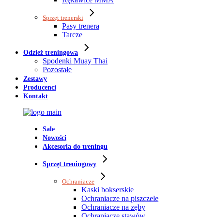
Sprzęt trenerski
Pasy trenera
Tarcze
Odzież treningowa
Spodenki Muay Thai
Pozostałe
Zestawy
Producenci
Kontakt
Sale
Nowości
Akcesoria do treningu
Sprzęt treningowy
Ochraniacze
Kaski bokserskie
Ochraniacze na piszczele
Ochraniacze na zęby
Ochraniacze stawów