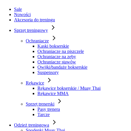
Sale
Nowości
Akcesoria do treningu
Sprzęt treningowy
Ochraniacze
Kaski bokserskie
Ochraniacze na piszczele
Ochraniacze na zęby
Ochraniacze stawów
Owijki/bandaże bokserskie
Suspensory
Rękawice
Rękawice bokserskie / Muay Thai
Rękawice MMA
Sprzęt trenerski
Pasy trenera
Tarcze
Odzież treningowa
Spodenki Muay Thai