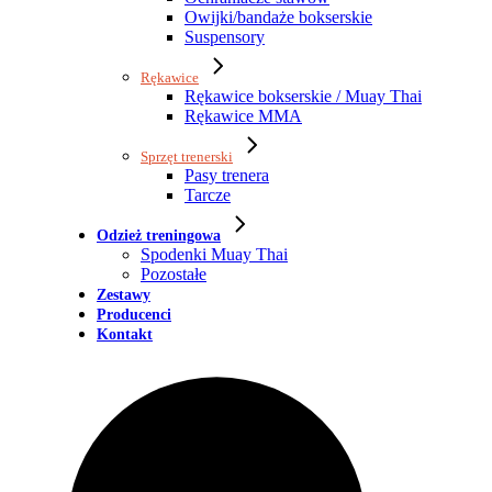
Owijki/bandaże bokserskie
Suspensory
Rękawice
Rękawice bokserskie / Muay Thai
Rękawice MMA
Sprzęt trenerski
Pasy trenera
Tarcze
Odzież treningowa
Spodenki Muay Thai
Pozostałe
Zestawy
Producenci
Kontakt