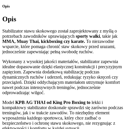
Opis
Opis
Stabilizator stawu skokowego został zaprojektowany z myślą o
potrzebach zawodników uprawiających
sporty walki
, takie jak
MMA, Muay Thai, kickboxing czy karate.
To niezawodne
wsparcie, które pomaga chronić staw skokowy przed urazami,
jednocześnie zapewniając pełną swobodę ruchów.
Wykonany z wysokiej jakości materiałów, stabilizator zapewnia
idealne dopasowanie dzięki elastycznej konstrukcji i precyzyjnym
zapięciom. Zapewnia dodatkową stabilizację podczas
dynamicznych ruchów i uderzeń, redukując ryzyko skręceń czy
przeciążeń. Dzięki oddychającym materiałom utrzymuje komfort
nawet podczas intensywnych treningów, jednocześnie
odprowadzając wilgoć.
Model
KPB AG THAI od King Pro Boxing to
lekki i
kompaktowy stabilizator doskonale sprawdzi się zarówno podczas
treningów, jak i w trakcie zawodów. To niezbędny element
wyposażenia każdego sportowca, który chce zadbać o
bezpieczeństwo i ochronę stawu skokowego, nie rezygnując z
efektywności i komfortu w każdej sytuacji.