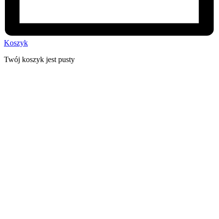
Koszyk
Twój koszyk jest pusty
30 dni na zwrot