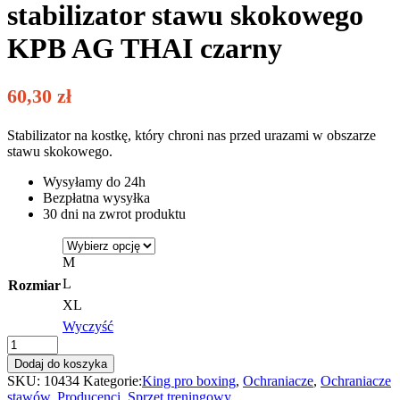
stabilizator stawu skokowego
KPB AG THAI czarny
60,30
zł
Stabilizator na kostkę, który chroni nas przed urazami w obszarze
stawu skokowego.
Wysyłamy do 24h
Bezpłatna wysyłka
30 dni na zwrot produktu
M
L
Rozmiar
XL
Wyczyść
King
Pro
Dodaj do koszyka
Boxing
SKU:
10434
Kategorie:
King pro boxing
,
Ochraniacze
,
Ochraniacze
Elastyczny
stawów
,
Producenci
,
Sprzęt treningowy