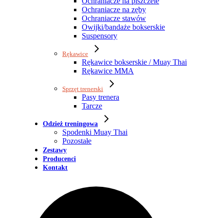
Ochraniacze na piszczele
Ochraniacze na zęby
Ochraniacze stawów
Owijki/bandaże bokserskie
Suspensory
Rękawice
Rękawice bokserskie / Muay Thai
Rękawice MMA
Sprzęt trenerski
Pasy trenera
Tarcze
Odzież treningowa
Spodenki Muay Thai
Pozostałe
Zestawy
Producenci
Kontakt