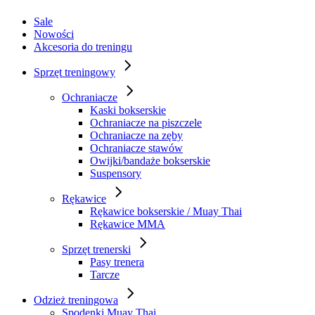
Sale
Nowości
Akcesoria do treningu
Sprzęt treningowy
Ochraniacze
Kaski bokserskie
Ochraniacze na piszczele
Ochraniacze na zęby
Ochraniacze stawów
Owijki/bandaże bokserskie
Suspensory
Rękawice
Rękawice bokserskie / Muay Thai
Rękawice MMA
Sprzęt trenerski
Pasy trenera
Tarcze
Odzież treningowa
Spodenki Muay Thai