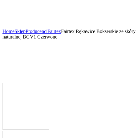
Home
Sklep
Producenci
Fairtex
Fairtex Rękawice Bokserskie ze skóry
naturalnej BGV1 Czerwone