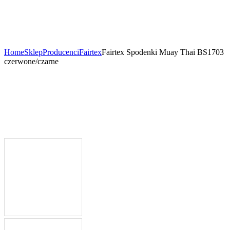
Home
Sklep
Producenci
Fairtex
Fairtex Spodenki Muay Thai BS1703
czerwone/czarne