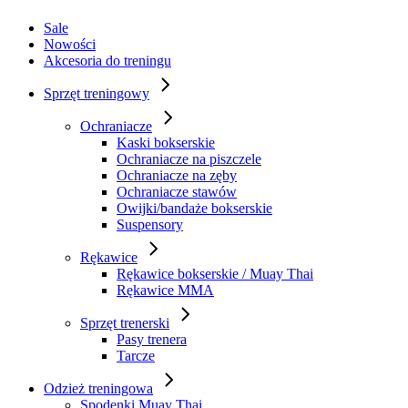
Sale
Nowości
Akcesoria do treningu
Sprzęt treningowy
Ochraniacze
Kaski bokserskie
Ochraniacze na piszczele
Ochraniacze na zęby
Ochraniacze stawów
Owijki/bandaże bokserskie
Suspensory
Rękawice
Rękawice bokserskie / Muay Thai
Rękawice MMA
Sprzęt trenerski
Pasy trenera
Tarcze
Odzież treningowa
Spodenki Muay Thai