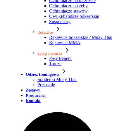
Ochraniacze na piszczele
Ochraniacze na zęby
Ochraniacze stawów
Owijki/bandaże bokserskie
Suspensory
Rękawice
Rękawice bokserskie / Muay Thai
Rękawice MMA
Sprzęt trenerski
Pasy trenera
Tarcze
Odzież treningowa
Spodenki Muay Thai
Pozostałe
Zestawy
Producenci
Kontakt