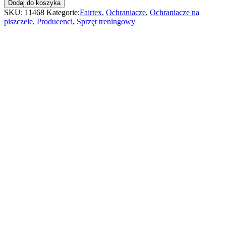
Dodaj do koszyka
Piszczeli
SKU:
11468
Kategorie:
Fairtex
,
Ochraniacze
,
Ochraniacze na
SP5
piszczele
,
Producenci
,
Sprzęt treningowy
Czerwone
quantity