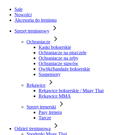
Sale
Nowości
Akcesoria do treningu
Sprzęt treningowy
Ochraniacze
Kaski bokserskie
Ochraniacze na piszczele
Ochraniacze na zęby
Ochraniacze stawów
Owijki/bandaże bokserskie
Suspensory
Rękawice
Rękawice bokserskie / Muay Thai
Rękawice MMA
Sprzęt trenerski
Pasy trenera
Tarcze
Odzież treningowa
Spodenki Muay Thai