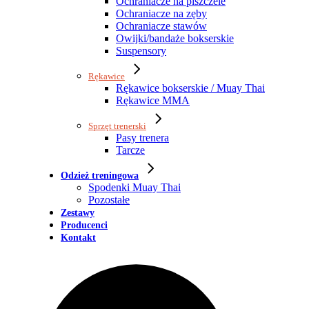
Ochraniacze na piszczele
Ochraniacze na zęby
Ochraniacze stawów
Owijki/bandaże bokserskie
Suspensory
Rękawice
Rękawice bokserskie / Muay Thai
Rękawice MMA
Sprzęt trenerski
Pasy trenera
Tarcze
Odzież treningowa
Spodenki Muay Thai
Pozostałe
Zestawy
Producenci
Kontakt