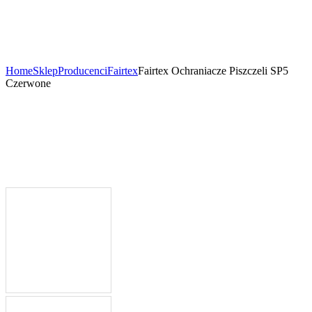
Home
Sklep
Producenci
Fairtex
Fairtex Ochraniacze Piszczeli SP5
Czerwone