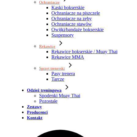
Ochraniacze
Kaski bokserskie
Ochraniacze na piszczele
Ochraniacze na zęby
Ochraniacze stawów
Owijki/bandaże bokserskie
Suspensory
Rękawice
Rękawice bokserskie / Muay Thai
Rękawice MMA
Sprzęt trenerski
Pasy trenera
Tarcze
Odzież treningowa
Spodenki Muay Thai
Pozostałe
Zestawy
Producenci
Kontakt