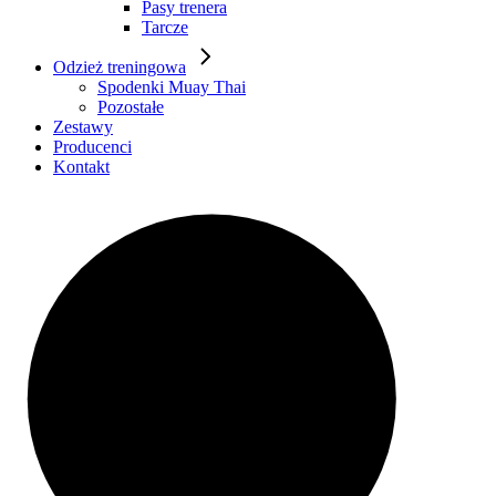
Pasy trenera
Tarcze
Odzież treningowa
Spodenki Muay Thai
Pozostałe
Zestawy
Producenci
Kontakt