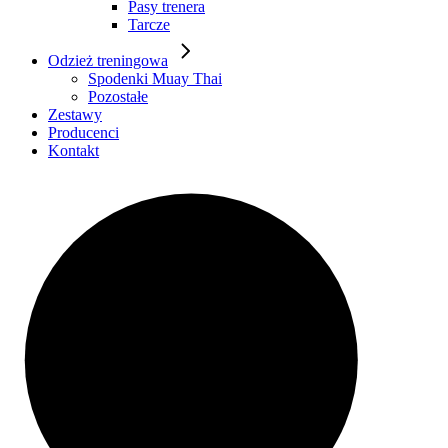
Pasy trenera
Tarcze
Odzież treningowa
Spodenki Muay Thai
Pozostałe
Zestawy
Producenci
Kontakt