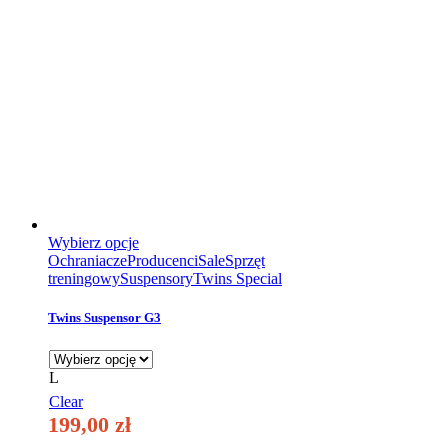
Ten
Wybierz opcje
produkt
Ochraniacze
Producenci
Sale
Sprzęt
ma
treningowy
Suspensory
Twins Special
wiele
wariantów.
Twins Suspensor G3
Opcje
można
wybrać
L
na
Clear
stronie
199,00
zł
produktu