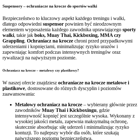
Suspensory – ochraniacze na krocze do sportów walki
Bezpieczeństwo to kluczowy aspekt każdego treningu i walki,
dlatego odpowiedni
suspensor
powinien być nieodzownym
elementem wyposażenia każdego zawodnika uprawiającego
sporty
walki
, takie jak
boks, Muay Thai, Kickboxing, MMA czy
Grappling
.
Ochraniacz na krocze
chroni przed przypadkowymi
uderzeniami i kopnięciami, minimalizując ryzyko urazów i
zapewniając komfort podczas intensywnych treningów oraz
rywalizacji na najwyższym poziomie.
Ochraniacz na krocze – metalowy czy plastikowy?
W naszej ofercie znajdziesz
ochraniacze na krocze metalowe i
plastikowe
, dostosowane do różnych dyscyplin i poziomów
zaawansowania:
Metalowy ochraniacz na krocze
– wybierany głównie przez
zawodników
Muay Thai i Kickboxingu
, gdzie
intensywność kopnięć jest szczególnie wysoka. Wykonany z
wysokiej jakości metalu, zapewnia maksymalną ochronę,
skutecznie absorbując siłę uderzeń i minimalizując ryzyko
kontuzji. To najlepszy wybór dla osób, które szukają
najwyższego poziomu bezpieczeństwa.