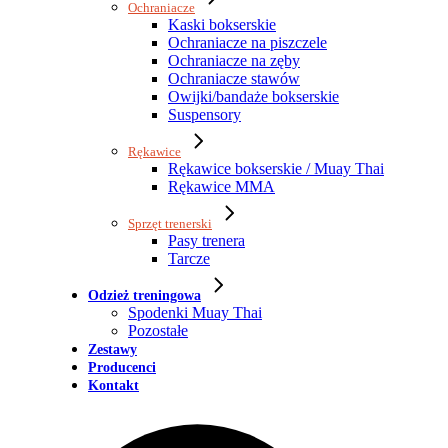
Ochraniacze
Kaski bokserskie
Ochraniacze na piszczele
Ochraniacze na zęby
Ochraniacze stawów
Owijki/bandaże bokserskie
Suspensory
Rękawice
Rękawice bokserskie / Muay Thai
Rękawice MMA
Sprzęt trenerski
Pasy trenera
Tarcze
Odzież treningowa
Spodenki Muay Thai
Pozostałe
Zestawy
Producenci
Kontakt