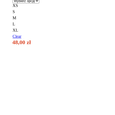
wybrać
XS
na
S
stronie
produktu
M
L
XL
Clear
48,00
zł