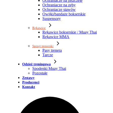
Ochraniacze na piszczele
Ochraniacze na zęby
Ochraniacze stawów
Owijki/bandaże bokserskie
Suspensory
Rękawice
Rękawice bokserskie / Muay Thai
Rękawice MMA
Sprzęt trenerski
Pasy trenera
Tarcze
Odzież treningowa
Spodenki Muay Thai
Pozostałe
Zestawy
Producenci
Kontakt