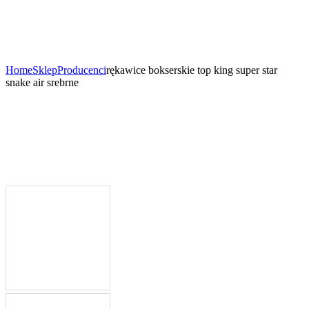
Home
Sklep
Producenci
rękawice bokserskie top king super star
snake air srebrne