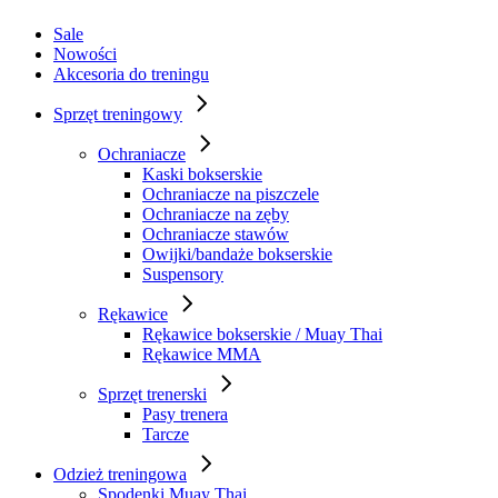
Sale
Nowości
Akcesoria do treningu
Sprzęt treningowy
Ochraniacze
Kaski bokserskie
Ochraniacze na piszczele
Ochraniacze na zęby
Ochraniacze stawów
Owijki/bandaże bokserskie
Suspensory
Rękawice
Rękawice bokserskie / Muay Thai
Rękawice MMA
Sprzęt trenerski
Pasy trenera
Tarcze
Odzież treningowa
Spodenki Muay Thai