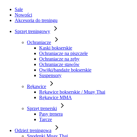
Sale
Nowości
Akcesoria do treningu
Sprzęt treningowy
Ochraniacze
Kaski bokserskie
Ochraniacze na piszczele
Ochraniacze na zęby
Ochraniacze stawów
Owijki/bandaże bokserskie
Suspensory
Rękawice
Rękawice bokserskie / Muay Thai
Rękawice MMA
Sprzęt trenerski
Pasy trenera
Tarcze
Odzież treningowa
Spodenki Muay Thai