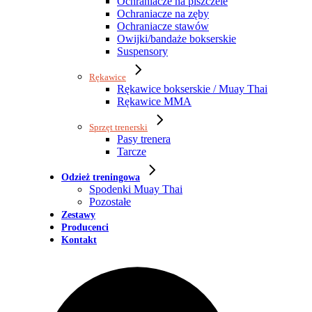
Ochraniacze na piszczele
Ochraniacze na zęby
Ochraniacze stawów
Owijki/bandaże bokserskie
Suspensory
Rękawice
Rękawice bokserskie / Muay Thai
Rękawice MMA
Sprzęt trenerski
Pasy trenera
Tarcze
Odzież treningowa
Spodenki Muay Thai
Pozostałe
Zestawy
Producenci
Kontakt