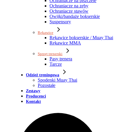
Ochraniacze na piszczele
Ochraniacze na zęby
Ochraniacze stawów
Owijki/bandaże bokserskie
Suspensory
Rękawice
Rękawice bokserskie / Muay Thai
Rękawice MMA
Sprzęt trenerski
Pasy trenera
Tarcze
Odzież treningowa
Spodenki Muay Thai
Pozostałe
Zestawy
Producenci
Kontakt