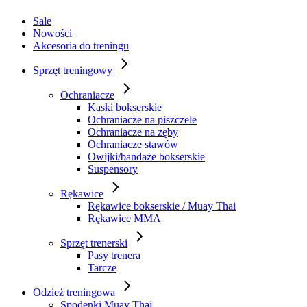
Sale
Nowości
Akcesoria do treningu
Sprzęt treningowy
Ochraniacze
Kaski bokserskie
Ochraniacze na piszczele
Ochraniacze na zęby
Ochraniacze stawów
Owijki/bandaże bokserskie
Suspensory
Rękawice
Rękawice bokserskie / Muay Thai
Rękawice MMA
Sprzęt trenerski
Pasy trenera
Tarcze
Odzież treningowa
Spodenki Muay Thai