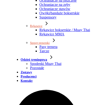
Ochraniacze na piszczele
Ochraniacze na zęby
Ochraniacze stawów
Owijki/bandaże bokserskie
Suspensory
Rękawice
Rękawice bokserskie / Muay Thai
Rękawice MMA
Sprzęt trenerski
Pasy trenera
Tarcze
Odzież treningowa
Spodenki Muay Thai
Pozostałe
Zestawy
Producenci
Kontakt