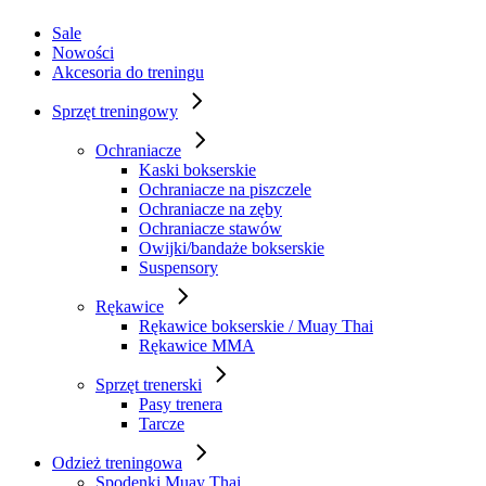
Sale
Nowości
Akcesoria do treningu
Sprzęt treningowy
Ochraniacze
Kaski bokserskie
Ochraniacze na piszczele
Ochraniacze na zęby
Ochraniacze stawów
Owijki/bandaże bokserskie
Suspensory
Rękawice
Rękawice bokserskie / Muay Thai
Rękawice MMA
Sprzęt trenerski
Pasy trenera
Tarcze
Odzież treningowa
Spodenki Muay Thai