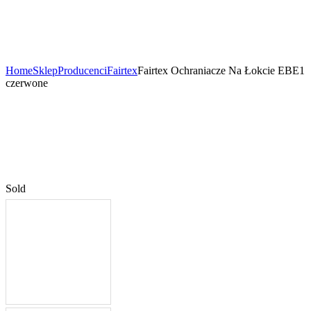
Home
Sklep
Producenci
Fairtex
Fairtex Ochraniacze Na Łokcie EBE1
czerwone
Sold