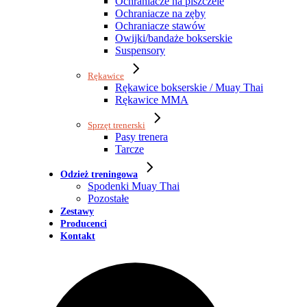
Ochraniacze na piszczele
Ochraniacze na zęby
Ochraniacze stawów
Owijki/bandaże bokserskie
Suspensory
Rękawice
Rękawice bokserskie / Muay Thai
Rękawice MMA
Sprzęt trenerski
Pasy trenera
Tarcze
Odzież treningowa
Spodenki Muay Thai
Pozostałe
Zestawy
Producenci
Kontakt