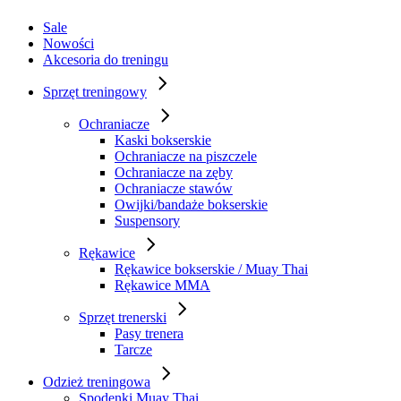
Sale
Nowości
Akcesoria do treningu
Sprzęt treningowy
Ochraniacze
Kaski bokserskie
Ochraniacze na piszczele
Ochraniacze na zęby
Ochraniacze stawów
Owijki/bandaże bokserskie
Suspensory
Rękawice
Rękawice bokserskie / Muay Thai
Rękawice MMA
Sprzęt trenerski
Pasy trenera
Tarcze
Odzież treningowa
Spodenki Muay Thai