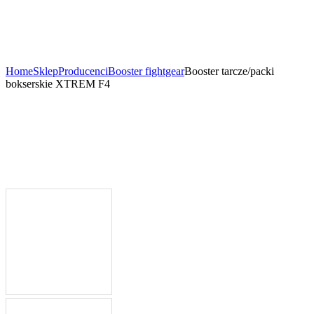
Home
Sklep
Producenci
Booster fightgear
Booster tarcze/packi
bokserskie XTREM F4