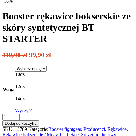
-16%
Booster rękawice bokserskie ze
skóry syntetycznej BT
STARTER
119,00
zł
99,90
zł
10oz
12oz
Waga
14oz
Wyczyść
Booster
rękawice
Dodaj do koszyka
bokserskie
SKU:
12789
Kategorie:
Booster fightgear
,
Producenci
,
Rękawice
,
ze
Rękawice bokserskie / Muay Thai
,
Sale
,
Sprzęt treningowy