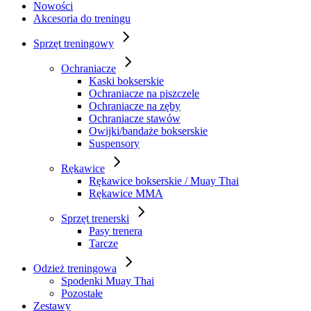
Nowości
Akcesoria do treningu
Sprzęt treningowy
Ochraniacze
Kaski bokserskie
Ochraniacze na piszczele
Ochraniacze na zęby
Ochraniacze stawów
Owijki/bandaże bokserskie
Suspensory
Rękawice
Rękawice bokserskie / Muay Thai
Rękawice MMA
Sprzęt trenerski
Pasy trenera
Tarcze
Odzież treningowa
Spodenki Muay Thai
Pozostałe
Zestawy