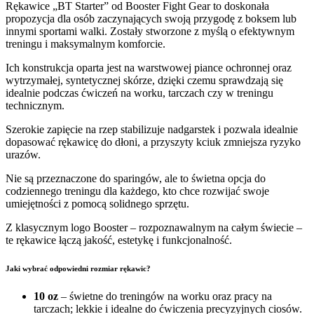
Rękawice „BT Starter” od Booster Fight Gear to doskonała
propozycja dla osób zaczynających swoją przygodę z boksem lub
innymi sportami walki. Zostały stworzone z myślą o efektywnym
treningu i maksymalnym komforcie.
Ich konstrukcja oparta jest na warstwowej piance ochronnej oraz
wytrzymałej, syntetycznej skórze, dzięki czemu sprawdzają się
idealnie podczas ćwiczeń na worku, tarczach czy w treningu
technicznym.
Szerokie zapięcie na rzep stabilizuje nadgarstek i pozwala idealnie
dopasować rękawicę do dłoni, a przyszyty kciuk zmniejsza ryzyko
urazów.
Nie są przeznaczone do sparingów, ale to świetna opcja do
codziennego treningu dla każdego, kto chce rozwijać swoje
umiejętności z pomocą solidnego sprzętu.
Z klasycznym logo Booster – rozpoznawalnym na całym świecie –
te rękawice łączą jakość, estetykę i funkcjonalność.
Jaki wybrać odpowiedni rozmiar rękawic?
10 oz
– świetne do treningów na worku oraz pracy na
tarczach; lekkie i idealne do ćwiczenia precyzyjnych ciosów.