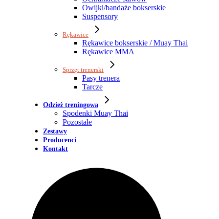
Owijki/bandaże bokserskie
Suspensory
Rękawice
Rękawice bokserskie / Muay Thai
Rękawice MMA
Sprzęt trenerski
Pasy trenera
Tarcze
Odzież treningowa
Spodenki Muay Thai
Pozostałe
Zestawy
Producenci
Kontakt