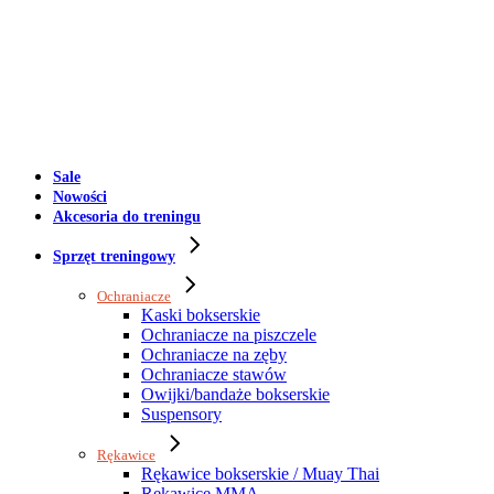
Sale
Nowości
Akcesoria do treningu
Sprzęt treningowy
Ochraniacze
Kaski bokserskie
Ochraniacze na piszczele
Ochraniacze na zęby
Ochraniacze stawów
Owijki/bandaże bokserskie
Suspensory
Rękawice
Rękawice bokserskie / Muay Thai
Rękawice MMA