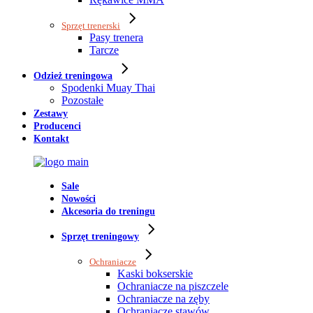
Sprzęt trenerski
Pasy trenera
Tarcze
Odzież treningowa
Spodenki Muay Thai
Pozostałe
Zestawy
Producenci
Kontakt
Sale
Nowości
Akcesoria do treningu
Sprzęt treningowy
Ochraniacze
Kaski bokserskie
Ochraniacze na piszczele
Ochraniacze na zęby
Ochraniacze stawów