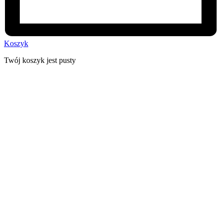
Koszyk
Twój koszyk jest pusty
30 dni na zwrot