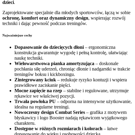
dzieci
.
Zaprojektowane specjalnie dla młodych sportowców, łączą w sobie
ochronę, komfort oraz dynamiczny design
, wspierając rozwój
techniki i dając pewność podczas treningów.
Najważniejsze cechy
Dopasowanie do dziecięcych dłoni
– ergonomiczna
konstrukcja gwarantuje wygodę i pełną kontrolę, ułatwiając
naukę techniki.
Wielowarstwowa pianka amortyzująca
– doskonale
pochłania siłę uderzeń, chroniąc dłonie i nadgarstki w trakcie
treningów boksu i kickboxingu.
Zintegrowany kciuk
– redukuje ryzyko kontuzji i wspiera
prawidłowe zaciskanie pięści.
Mocne zapięcie na rzep
– stabilne i regulowane, utrzymuje
rękawice we właściwej pozycji.
Trwała powłoka PU
– odporna na intensywne użytkowanie,
idealna na regularne treningi.
Nowoczesny design Combat Series
– grafika z motywem
błyskawicy i logo Booster nadają rękawicom wyjątkowego
charakteru.
Dostępne w różnych rozmiarach i kolorach
– łatwe
dopasowanie do wieku i osobowości dziecka.