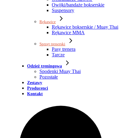
Owijki/bandaże bokserskie
Suspensory
Rękawice
Rękawice bokserskie / Muay Thai
Rękawice MMA
Sprzęt trenerski
Pasy trenera
Tarcze
Odzież treningowa
Spodenki Muay Thai
Pozostałe
Zestawy
Producenci
Kontakt