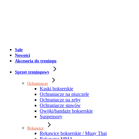
Sale
Nowości
Akcesoria do treningu
Sprzęt treningowy
Ochraniacze
Kaski bokserskie
Ochraniacze na piszczele
Ochraniacze na zęby
Ochraniacze stawów
Owijki/bandaże bokserskie
Suspensory
Rękawice
Rękawice bokserskie / Muay Thai
Rękawice MMA