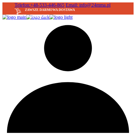
Skip
Telefon:+48-533-446-865
Email: info@24mma.pl
to
ZAWSZE DARMOWA DOSTAWA
the
30 dni na zwrot
content