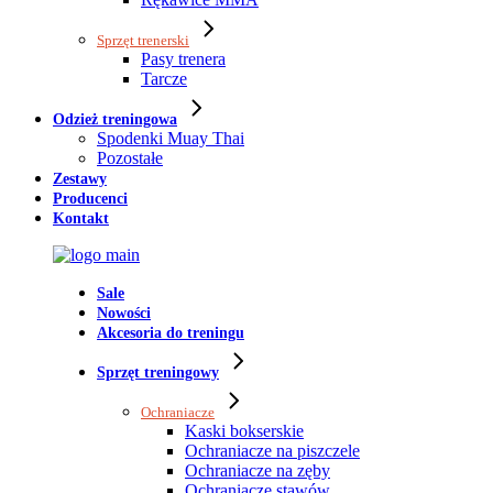
Sprzęt trenerski
Pasy trenera
Tarcze
Odzież treningowa
Spodenki Muay Thai
Pozostałe
Zestawy
Producenci
Kontakt
Sale
Nowości
Akcesoria do treningu
Sprzęt treningowy
Ochraniacze
Kaski bokserskie
Ochraniacze na piszczele
Ochraniacze na zęby
Ochraniacze stawów