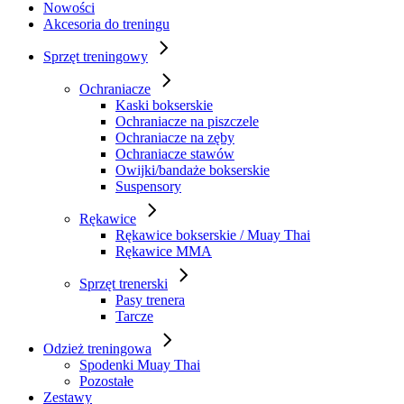
Nowości
Akcesoria do treningu
Sprzęt treningowy
Ochraniacze
Kaski bokserskie
Ochraniacze na piszczele
Ochraniacze na zęby
Ochraniacze stawów
Owijki/bandaże bokserskie
Suspensory
Rękawice
Rękawice bokserskie / Muay Thai
Rękawice MMA
Sprzęt trenerski
Pasy trenera
Tarcze
Odzież treningowa
Spodenki Muay Thai
Pozostałe
Zestawy