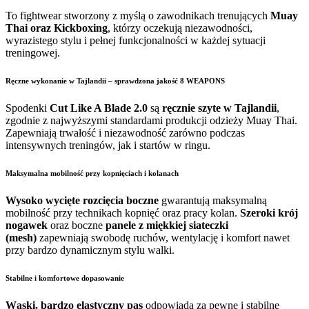
To fightwear stworzony z myślą o zawodnikach trenujących
Muay
Thai oraz Kickboxing
, którzy oczekują niezawodności,
wyrazistego stylu i pełnej funkcjonalności w każdej sytuacji
treningowej.
Ręczne wykonanie w Tajlandii – sprawdzona jakość 8 WEAPONS
Spodenki
Cut Like A Blade 2.0
są
ręcznie szyte w Tajlandii
,
zgodnie z najwyższymi standardami produkcji odzieży Muay Thai.
Zapewniają trwałość i niezawodność zarówno podczas
intensywnych treningów, jak i startów w ringu.
Maksymalna mobilność przy kopnięciach i kolanach
Wysoko wycięte rozcięcia boczne
gwarantują maksymalną
mobilność przy technikach kopnięć oraz pracy kolan.
Szeroki krój
nogawek
oraz boczne
panele z miękkiej siateczki
(mesh)
zapewniają swobodę ruchów, wentylację i komfort nawet
przy bardzo dynamicznym stylu walki.
Stabilne i komfortowe dopasowanie
Wąski, bardzo elastyczny pas
odpowiada za pewne i stabilne