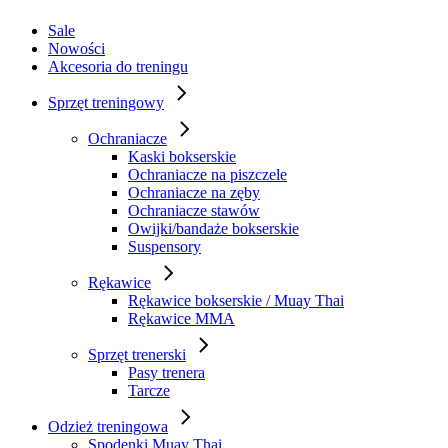
Sale
Nowości
Akcesoria do treningu
Sprzęt treningowy
Ochraniacze
Kaski bokserskie
Ochraniacze na piszczele
Ochraniacze na zęby
Ochraniacze stawów
Owijki/bandaże bokserskie
Suspensory
Rękawice
Rękawice bokserskie / Muay Thai
Rękawice MMA
Sprzęt trenerski
Pasy trenera
Tarcze
Odzież treningowa
Spodenki Muay Thai