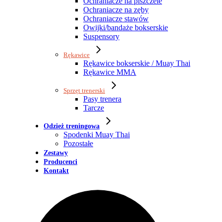
Ochraniacze na piszczele
Ochraniacze na zęby
Ochraniacze stawów
Owijki/bandaże bokserskie
Suspensory
Rękawice
Rękawice bokserskie / Muay Thai
Rękawice MMA
Sprzęt trenerski
Pasy trenera
Tarcze
Odzież treningowa
Spodenki Muay Thai
Pozostałe
Zestawy
Producenci
Kontakt