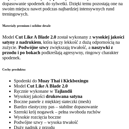
dopasowanie spodenek do sylwetki. Dzięki temu pozostają one na
swoim miejscu nawet podczas najbardziej intensywnych rund
treningowych.
Materiały premium i solidne detale
Model
Cut Like A Blade 2.0
został wykonany z
wysokiej jakości
satyny z nadrukiem
, która łączy lekkość z dużą odpornością na
zużycie.
Podwójne szwy
zwiększają trwałość, a
naszywki z
przodu i po bokach
podkreślają agresywny, ringowy charakter
spodenek.
Cechy produktu:
Spodenki do
Muay Thai i Kickboxingu
Model
Cut Like A Blade 2.0
Ręcznie wykonane w
Tajlandii
Wysokiej jakości
drukowana satyna
Boczne panele z miękkiej siateczki (mesh)
Bardzo elastyczny pas – stabilne dopasowanie
Szeroki krój nogawek – pełna swoboda ruchów
Wysokie rozcięcia boczne
Podwójne szwy – wysoka trwałość
Duży nadruk z przodu