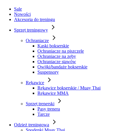
Sale
Nowości
Akcesoria do treningu
Sprzęt treningowy
Ochraniacze
Kaski bokserskie
Ochraniacze na piszczele
Ochraniacze na zęby
Ochraniacze stawów
Owijki/bandaże bokserskie
Suspensory
Rękawice
Rękawice bokserskie / Muay Thai
Rękawice MMA
Sprzęt trenerski
Pasy trenera
Tarcze
Odzież treningowa
Spodenki Muay Thai