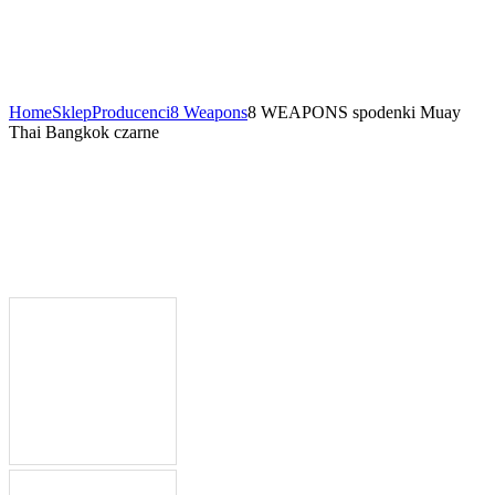
Home
Sklep
Producenci
8 Weapons
8 WEAPONS spodenki Muay
Thai Bangkok czarne