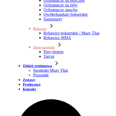
Ochraniacze na piszczele
Ochraniacze na zęby
Ochraniacze stawów
Owijki/bandaże bokserskie
Suspensory
Rękawice
Rękawice bokserskie / Muay Thai
Rękawice MMA
Sprzęt trenerski
Pasy trenera
Tarcze
Odzież treningowa
Spodenki Muay Thai
Pozostałe
Zestawy
Producenci
Kontakt