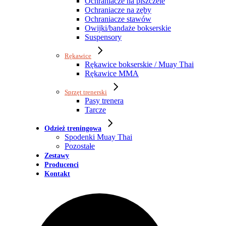
Ochraniacze na piszczele
Ochraniacze na zęby
Ochraniacze stawów
Owijki/bandaże bokserskie
Suspensory
Rękawice
Rękawice bokserskie / Muay Thai
Rękawice MMA
Sprzęt trenerski
Pasy trenera
Tarcze
Odzież treningowa
Spodenki Muay Thai
Pozostałe
Zestawy
Producenci
Kontakt