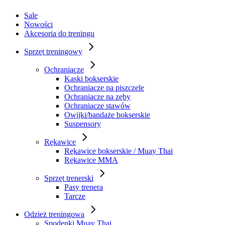
Sale
Nowości
Akcesoria do treningu
Sprzęt treningowy
Ochraniacze
Kaski bokserskie
Ochraniacze na piszczele
Ochraniacze na zęby
Ochraniacze stawów
Owijki/bandaże bokserskie
Suspensory
Rękawice
Rękawice bokserskie / Muay Thai
Rękawice MMA
Sprzęt trenerski
Pasy trenera
Tarcze
Odzież treningowa
Spodenki Muay Thai