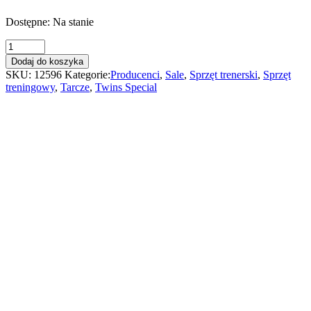
Dostępne: Na stanie
Twins
tarcze
Dodaj do koszyka
bokserskie
SKU:
12596
Kategorie:
Producenci
,
Sale
,
Sprzęt trenerski
,
Sprzęt
PML
treningowy
,
Tarcze
,
Twins Special
21
quantity