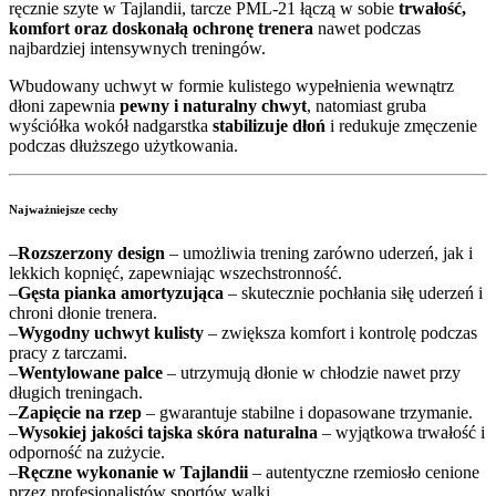
ręcznie szyte w Tajlandii, tarcze PML-21 łączą w sobie
trwałość,
komfort oraz doskonałą ochronę trenera
nawet podczas
najbardziej intensywnych treningów.
Wbudowany uchwyt w formie kulistego wypełnienia wewnątrz
dłoni zapewnia
pewny i naturalny chwyt
, natomiast gruba
wyściółka wokół nadgarstka
stabilizuje dłoń
i redukuje zmęczenie
podczas dłuższego użytkowania.
Najważniejsze cechy
–
Rozszerzony design
– umożliwia trening zarówno uderzeń, jak i
lekkich kopnięć, zapewniając wszechstronność.
–
Gęsta pianka amortyzująca
– skutecznie pochłania siłę uderzeń i
chroni dłonie trenera.
–
Wygodny uchwyt kulisty
– zwiększa komfort i kontrolę podczas
pracy z tarczami.
–
Wentylowane palce
– utrzymują dłonie w chłodzie nawet przy
długich treningach.
–
Zapięcie na rzep
– gwarantuje stabilne i dopasowane trzymanie.
–
Wysokiej jakości tajska skóra naturalna
– wyjątkowa trwałość i
odporność na zużycie.
–
Ręczne wykonanie w Tajlandii
– autentyczne rzemiosło cenione
przez profesjonalistów sportów walki.