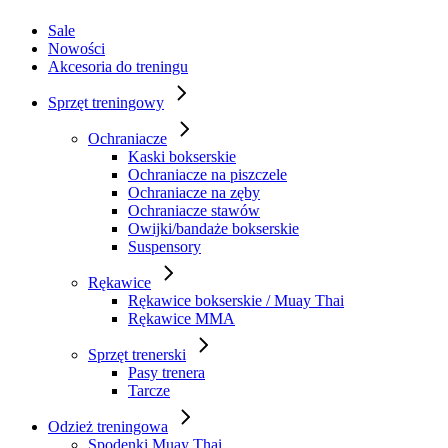
Sale
Nowości
Akcesoria do treningu
Sprzęt treningowy
Ochraniacze
Kaski bokserskie
Ochraniacze na piszczele
Ochraniacze na zęby
Ochraniacze stawów
Owijki/bandaże bokserskie
Suspensory
Rękawice
Rękawice bokserskie / Muay Thai
Rękawice MMA
Sprzęt trenerski
Pasy trenera
Tarcze
Odzież treningowa
Spodenki Muay Thai