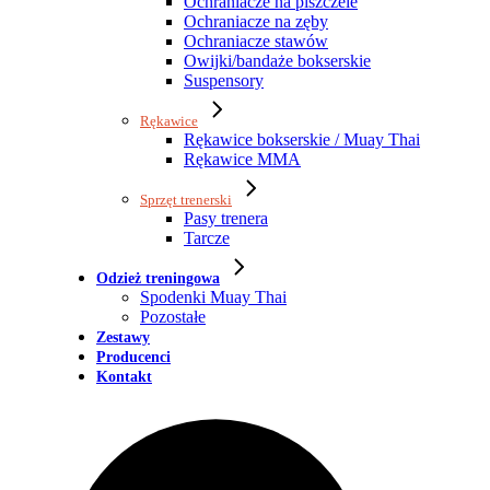
Ochraniacze na piszczele
Ochraniacze na zęby
Ochraniacze stawów
Owijki/bandaże bokserskie
Suspensory
Rękawice
Rękawice bokserskie / Muay Thai
Rękawice MMA
Sprzęt trenerski
Pasy trenera
Tarcze
Odzież treningowa
Spodenki Muay Thai
Pozostałe
Zestawy
Producenci
Kontakt