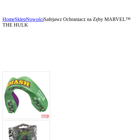
Home
Sklep
Nowości
Safejawz Ochraniacz na Zęby MARVEL™
THE HULK