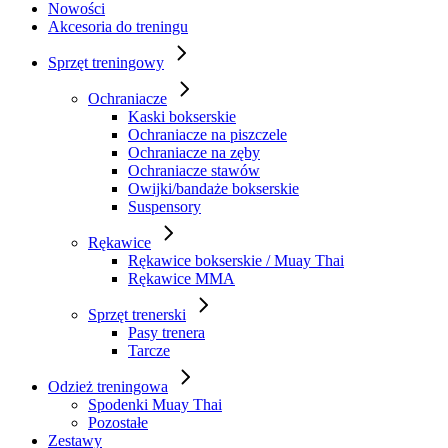
Nowości
Akcesoria do treningu
Sprzęt treningowy
Ochraniacze
Kaski bokserskie
Ochraniacze na piszczele
Ochraniacze na zęby
Ochraniacze stawów
Owijki/bandaże bokserskie
Suspensory
Rękawice
Rękawice bokserskie / Muay Thai
Rękawice MMA
Sprzęt trenerski
Pasy trenera
Tarcze
Odzież treningowa
Spodenki Muay Thai
Pozostałe
Zestawy