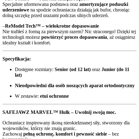
Specjalnie uformowana podstawa oraz
amortyzujące poduszki
uderzeniowe
na spodzie ochraniacza działają jak bufor, chroniąc
dolną szczękę przed urazami podczas silnych uderzeń.
–
ReModel Tech™ – wielokrotne dopasowanie
Nie trafiłeś z formą za pierwszym razem? Nic straconego! Dzięki tej
technologii możesz
powtórzyć proces dopasowania
, aż osiągniesz
idealny kształt i komfort.
Specyfikacja:
Dostępne rozmiary:
Senior (od 12 lat)
oraz
Junior (do 11
lat)
Nieodpowiedni dla osób noszących aparat ortodontyczny
W zestawie:
etui ochronne
SAFEJAWZ MARVEL™ Hulk – Uwolnij swoją moc.
Ochraniacz inspirowany ikoną nieokiełznanej siły, stworzony dla
wojowników, którzy nie znają granic.
Zachowaj
pełną ochronę, komfort i pewność siebie
– bez