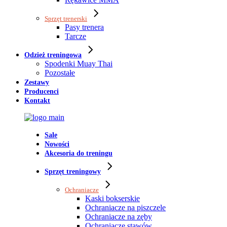
Sprzęt trenerski
Pasy trenera
Tarcze
Odzież treningowa
Spodenki Muay Thai
Pozostałe
Zestawy
Producenci
Kontakt
Sale
Nowości
Akcesoria do treningu
Sprzęt treningowy
Ochraniacze
Kaski bokserskie
Ochraniacze na piszczele
Ochraniacze na zęby
Ochraniacze stawów