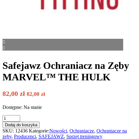
Safejawz Ochraniacz na Zęby
MARVEL™ THE HULK
82,00
zł
82,00
zł
Dostępne: Na stanie
Safejawz
Ochraniacz
Dodaj do koszyka
na
SKU:
12436
Kategorie:
Nowości
,
Ochraniacze
,
Ochraniacze na
Zęby
zęby
,
Producenci
,
SAFEJAWZ
,
Sprzęt treningowy