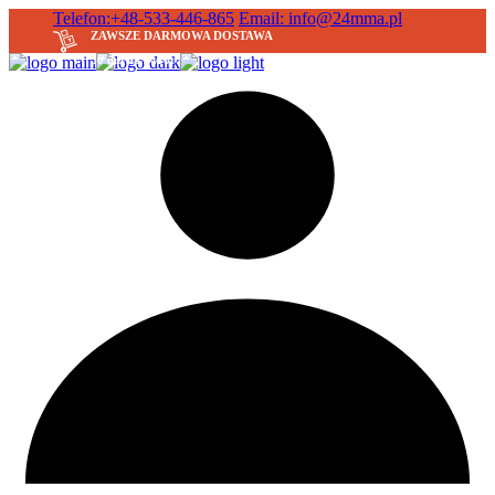
Skip
Telefon:+48-533-446-865
Email: info@24mma.pl
to
ZAWSZE DARMOWA DOSTAWA
the
30 dni na zwrot
content