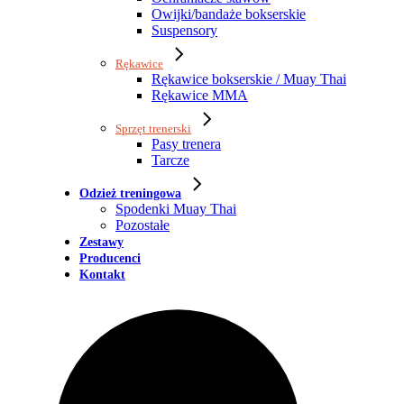
Owijki/bandaże bokserskie
Suspensory
Rękawice
Rękawice bokserskie / Muay Thai
Rękawice MMA
Sprzęt trenerski
Pasy trenera
Tarcze
Odzież treningowa
Spodenki Muay Thai
Pozostałe
Zestawy
Producenci
Kontakt