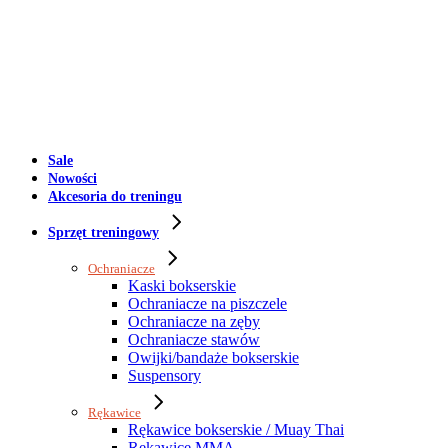
Sale
Nowości
Akcesoria do treningu
Sprzęt treningowy
Ochraniacze
Kaski bokserskie
Ochraniacze na piszczele
Ochraniacze na zęby
Ochraniacze stawów
Owijki/bandaże bokserskie
Suspensory
Rękawice
Rękawice bokserskie / Muay Thai
Rękawice MMA