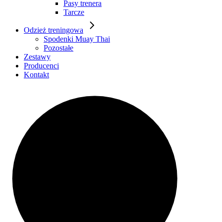
Pasy trenera
Tarcze
Odzież treningowa
Spodenki Muay Thai
Pozostałe
Zestawy
Producenci
Kontakt