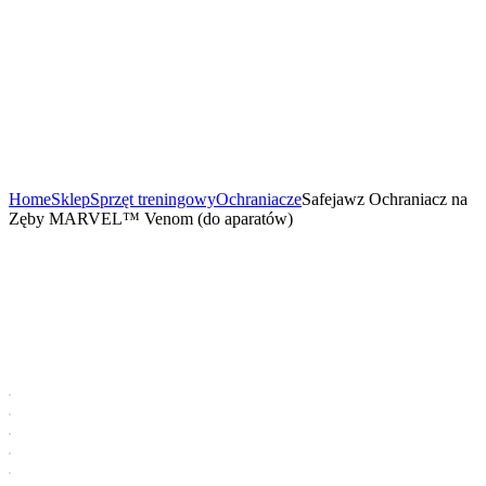
Home
Sklep
Sprzęt treningowy
Ochraniacze
Safejawz Ochraniacz na
Zęby MARVEL™ Venom (do aparatów)