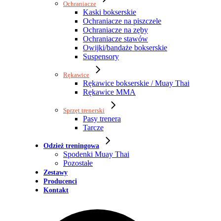
Ochraniacze
Kaski bokserskie
Ochraniacze na piszczele
Ochraniacze na zęby
Ochraniacze stawów
Owijki/bandaże bokserskie
Suspensory
Rękawice
Rękawice bokserskie / Muay Thai
Rękawice MMA
Sprzęt trenerski
Pasy trenera
Tarcze
Odzież treningowa
Spodenki Muay Thai
Pozostałe
Zestawy
Producenci
Kontakt