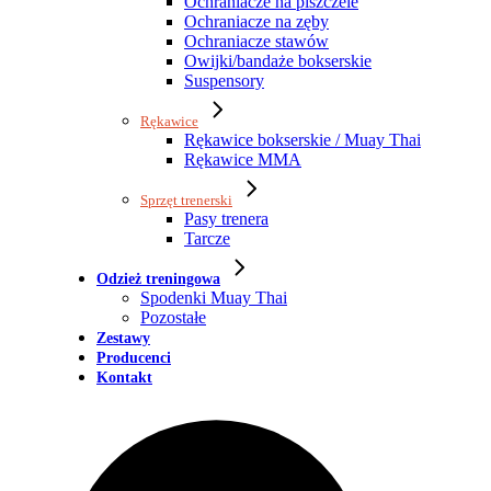
Ochraniacze na piszczele
Ochraniacze na zęby
Ochraniacze stawów
Owijki/bandaże bokserskie
Suspensory
Rękawice
Rękawice bokserskie / Muay Thai
Rękawice MMA
Sprzęt trenerski
Pasy trenera
Tarcze
Odzież treningowa
Spodenki Muay Thai
Pozostałe
Zestawy
Producenci
Kontakt