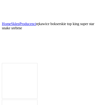
Home
Sklep
Producenci
rękawice bokserskie top king super star
snake srebrne