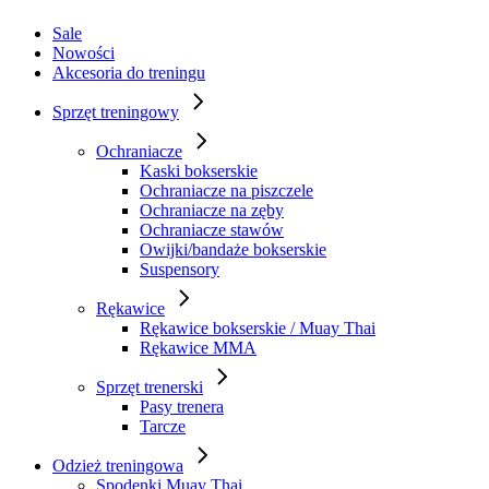
Sale
Nowości
Akcesoria do treningu
Sprzęt treningowy
Ochraniacze
Kaski bokserskie
Ochraniacze na piszczele
Ochraniacze na zęby
Ochraniacze stawów
Owijki/bandaże bokserskie
Suspensory
Rękawice
Rękawice bokserskie / Muay Thai
Rękawice MMA
Sprzęt trenerski
Pasy trenera
Tarcze
Odzież treningowa
Spodenki Muay Thai