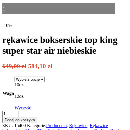
-10%
rękawice bokserskie top king
super star air niebieskie
649,00
zł
584,10
zł
10oz
Waga
12oz
Wyczyść
rękawice
bokserskie
Dodaj do koszyka
top
SKU:
15400
Kategorie:
Producenci
,
Rękawice
,
Rękawice
king