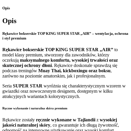
Opis
Opis
Rękawice bokserskie TOP KING SUPER STAR „AIR” – wentylacja, ochrona
i styl premium
Rękawice bokserskie TOP KING SUPER STAR „AIR”
to
model klasy premium, stworzony dla zawodników, którzy
oczekują
maksymalnego komfortu, wysokiej trwałości oraz
skutecznej ochrony dłoni
. Rękawice doskonale sprawdzą się
podczas treningów
Muay Thai, kickboxingu oraz boksu
,
zarówno na poziomie amatorskim, jak i profesjonalnym.
Seria
SUPER STAR
wyróżnia się charakterystycznym wzorem w
gwiazdki oraz nowoczesnym designem, dostępnym w kilku
atrakcyjnych wariantach kolorystycznych.
Ręczne wykonanie i naturalna skóra premium
Rękawice zostały
ręcznie wykonane w Tajlandii
z
wysokiej
jakości naturalnej skóry
, co gwarantuje ich długą żywotność,
odporność na intensywne użytkowanie oraz wysoki komfort