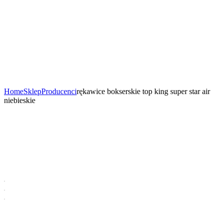
Home
Sklep
Producenci
rękawice bokserskie top king super star air
niebieskie