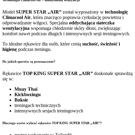
Technologia Climacool Air – maksymalna wentylacja
Model
SUPER STAR „AIR”
został wyposażony w
technologię
Climacool Air
, która znacząco poprawia cyrkulację powietrza i
odprowadzanie wilgoci. Specjalna
oddychająca siateczka
wentylacyjna
wspomaga chłodzenie skóry dłoni, zwiększając
komfort nawet podczas długich i intensywnych sesji treningowych.
To idealne rękawice dla osób, które cenią
suchość, świeżość i
higienę
podczas treningu.
Do jakich sportów są przeznaczone?
Rękawice
TOP KING SUPER STAR „AIR”
doskonale sprawdzą
się w:
Muay Thai
Kickboxingu
Boksie
treningach technicznych
intensywnych sesjach treningowych
Dlaczego warto wybrać rękawice TOP KING SUPER STAR „AIR”?
ręczne wykonanie w Tajlandii