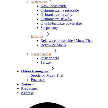
Ochraniacze
Kaski bokserskie
Ochraniacze na piszczele
Ochraniacze na zęby
Ochraniacze stawów
Owijki/bandaże bokserskie
Suspensory
Rękawice
Rękawice bokserskie / Muay Thai
Rękawice MMA
Sprzęt trenerski
Pasy trenera
Tarcze
Odzież treningowa
Spodenki Muay Thai
Pozostałe
Zestawy
Producenci
Kontakt