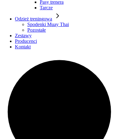
Pasy trenera
Tarcze
Odzież treningowa
Spodenki Muay Thai
Pozostałe
Zestawy
Producenci
Kontakt