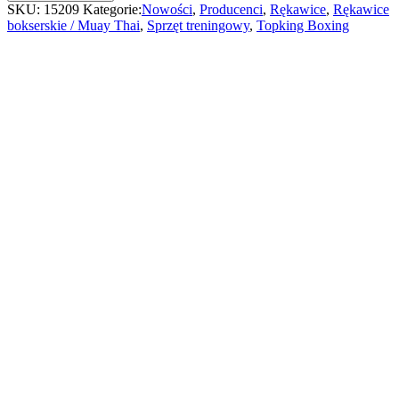
top
SKU:
15209
Kategorie:
Nowości
,
Producenci
,
Rękawice
,
Rękawice
king
bokserskie / Muay Thai
,
Sprzęt treningowy
,
Topking Boxing
color
therapy
x
elle
quantity