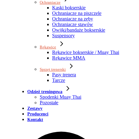
Ochraniacze
Kaski bokserskie
Ochraniacze na piszczele
Ochraniacze na zęby
Ochraniacze stawów
Owijki/bandaże bokserskie
Suspensory
Rękawice
Rękawice bokserskie / Muay Thai
Rękawice MMA
Sprzęt trenerski
Pasy trenera
Tarcze
Odzież treningowa
Spodenki Muay Thai
Pozostałe
Zestawy
Producenci
Kontakt