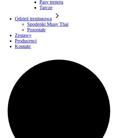
Pasy trenera
Tarcze
Odzież treningowa
Spodenki Muay Thai
Pozostałe
Zestawy
Producenci
Kontakt