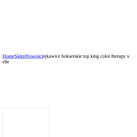
Home
Sklep
Nowości
rękawice bokserskie top king color therapy x
elle