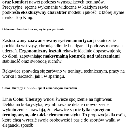
oraz komfort
nawet podczas wymagających treningów.
Precyzyjne, ręczne wykonanie widoczne w każdym szwie
podkreśla
ekskluzywny charakter
modelu i jakość, z której słynie
marka Top King.
Ochrona i komfort na najwyższym poziomie
Zastosowany
zaawansowany system amortyzacji
skutecznie
pochłania wstrząsy, chroniąc dłonie i nadgarstki podczas mocnych
uderzeń.
Ergonomiczny kształt
rękawic idealnie dopasowuje się
do dłoni, zapewniając
maksymalną kontrolę nad uderzeniami
,
stabilność oraz swobodę ruchów.
Rękawice sprawdzą się zarówno w treningu technicznym, pracy na
worku i tarczach, jak i w sparingu.
Color Therapy x ELLE – sport z modowym akcentem
Linia
Color Therapy
wnosi świeże spojrzenie na fightwear.
Delikatna kolorystyka, wyrafinowane detale i nowoczesne
wykończenie sprawiają, że rękawice są
nie tylko sprzętem
treningowym, ale także elementem stylu
. To propozycja dla osób,
które chcą wyrazić swoją osobowość i pasję do sportów walki w
elegancki sposób.