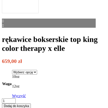
rękawice bokserskie top king
color therapy x elle
659,00
zł
10oz
Waga
12oz
Wyczyść
rękawice
bokserskie
Dodaj do koszyka