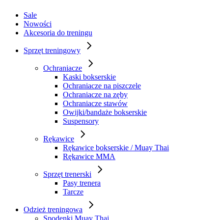
Sale
Nowości
Akcesoria do treningu
Sprzęt treningowy
Ochraniacze
Kaski bokserskie
Ochraniacze na piszczele
Ochraniacze na zęby
Ochraniacze stawów
Owijki/bandaże bokserskie
Suspensory
Rękawice
Rękawice bokserskie / Muay Thai
Rękawice MMA
Sprzęt trenerski
Pasy trenera
Tarcze
Odzież treningowa
Spodenki Muay Thai