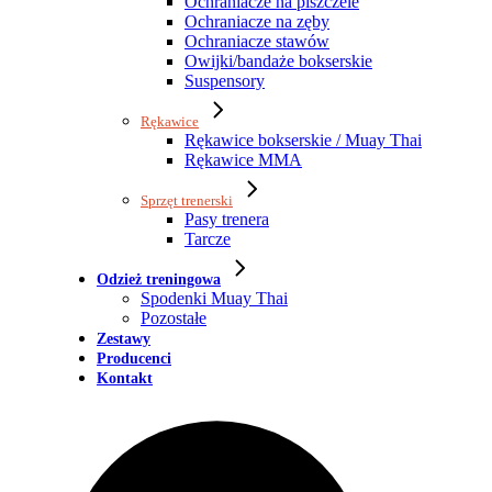
Ochraniacze na piszczele
Ochraniacze na zęby
Ochraniacze stawów
Owijki/bandaże bokserskie
Suspensory
Rękawice
Rękawice bokserskie / Muay Thai
Rękawice MMA
Sprzęt trenerski
Pasy trenera
Tarcze
Odzież treningowa
Spodenki Muay Thai
Pozostałe
Zestawy
Producenci
Kontakt