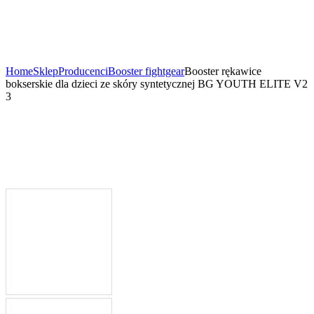
Home
Sklep
Producenci
Booster fightgear
Booster rękawice
bokserskie dla dzieci ze skóry syntetycznej BG YOUTH ELITE V2
3