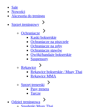
Sale
Nowości
Akcesoria do treningu
Sprzęt treningowy
Ochraniacze
Kaski bokserskie
Ochraniacze na piszczele
Ochraniacze na zęby
Ochraniacze stawów
Owijki/bandaże bokserskie
Suspensory
Rękawice
Rękawice bokserskie / Muay Thai
Rękawice MMA
Sprzęt trenerski
Pasy trenera
Tarcze
Odzież treningowa
Spodenki Muay Thai