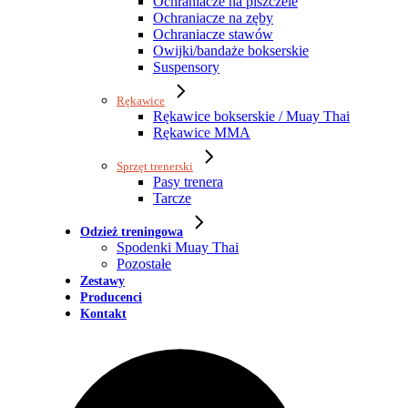
Ochraniacze na piszczele
Ochraniacze na zęby
Ochraniacze stawów
Owijki/bandaże bokserskie
Suspensory
Rękawice
Rękawice bokserskie / Muay Thai
Rękawice MMA
Sprzęt trenerski
Pasy trenera
Tarcze
Odzież treningowa
Spodenki Muay Thai
Pozostałe
Zestawy
Producenci
Kontakt