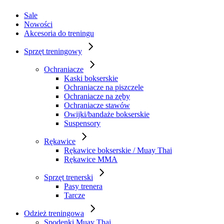
Sale
Nowości
Akcesoria do treningu
Sprzęt treningowy
Ochraniacze
Kaski bokserskie
Ochraniacze na piszczele
Ochraniacze na zęby
Ochraniacze stawów
Owijki/bandaże bokserskie
Suspensory
Rękawice
Rękawice bokserskie / Muay Thai
Rękawice MMA
Sprzęt trenerski
Pasy trenera
Tarcze
Odzież treningowa
Spodenki Muay Thai