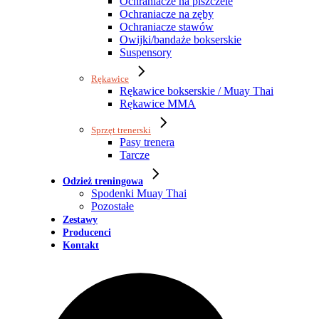
Ochraniacze na piszczele
Ochraniacze na zęby
Ochraniacze stawów
Owijki/bandaże bokserskie
Suspensory
Rękawice
Rękawice bokserskie / Muay Thai
Rękawice MMA
Sprzęt trenerski
Pasy trenera
Tarcze
Odzież treningowa
Spodenki Muay Thai
Pozostałe
Zestawy
Producenci
Kontakt