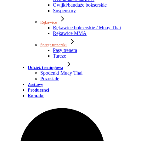
Owijki/bandaże bokserskie
Suspensory
Rękawice
Rękawice bokserskie / Muay Thai
Rękawice MMA
Sprzęt trenerski
Pasy trenera
Tarcze
Odzież treningowa
Spodenki Muay Thai
Pozostałe
Zestawy
Producenci
Kontakt