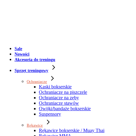
Sale
Nowości
Akcesoria do treningu
Sprzęt treningowy
Ochraniacze
Kaski bokserskie
Ochraniacze na piszczele
Ochraniacze na zęby
Ochraniacze stawów
Owijki/bandaże bokserskie
Suspensory
Rękawice
Rękawice bokserskie / Muay Thai
Rękawice MMA