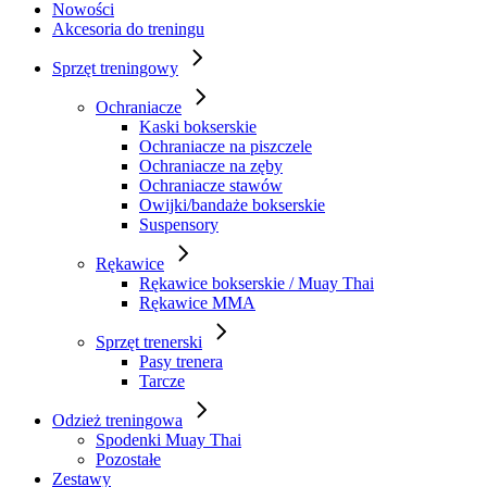
Nowości
Akcesoria do treningu
Sprzęt treningowy
Ochraniacze
Kaski bokserskie
Ochraniacze na piszczele
Ochraniacze na zęby
Ochraniacze stawów
Owijki/bandaże bokserskie
Suspensory
Rękawice
Rękawice bokserskie / Muay Thai
Rękawice MMA
Sprzęt trenerski
Pasy trenera
Tarcze
Odzież treningowa
Spodenki Muay Thai
Pozostałe
Zestawy