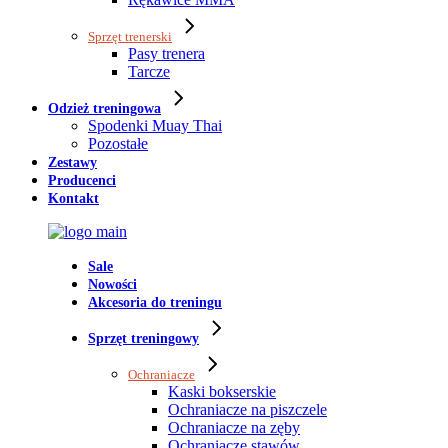
Sprzęt trenerski
Pasy trenera
Tarcze
Odzież treningowa
Spodenki Muay Thai
Pozostałe
Zestawy
Producenci
Kontakt
Sale
Nowości
Akcesoria do treningu
Sprzęt treningowy
Ochraniacze
Kaski bokserskie
Ochraniacze na piszczele
Ochraniacze na zęby
Ochraniacze stawów