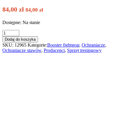
84,00
zł
84,00
zł
Dostępne: Na stanie
Booster
stabilizator
Dodaj do koszyka
stawu
SKU:
12965
Kategorie:
Booster fightgear
,
Ochraniacze
,
skokowego
Ochraniacze stawów
,
Producenci
,
Sprzęt treningowy
AG
PRO
niebieski
quantity