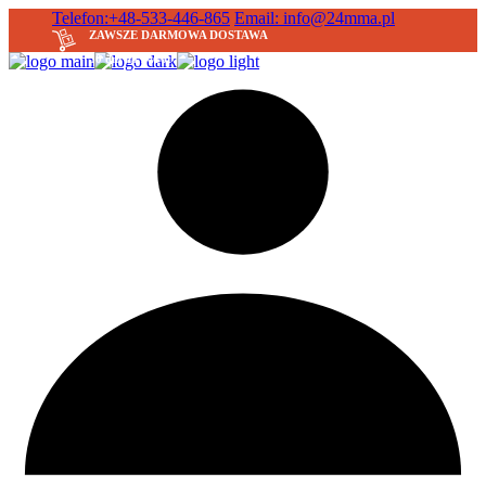
Skip
Telefon:+48-533-446-865
Email: info@24mma.pl
to
ZAWSZE DARMOWA DOSTAWA
the
30 dni na zwrot
content