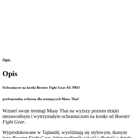
Opis
Opis
Ochraniacze na kostki Booster Fight Gear AG PRO
profesjonalna ochrona dla trenujących Muay Thai!
Wznieś swoje treningi Muay Thai na wyższy poziom dzięki
niezawodnym i wytrzymałym ochraniaczom na kostki od
Booster
Fight Gear
.
Wyprodukowane w Tajlandii, wyróżniają się stylowym, tkanym
logo
Booster Fight Gear
, które podkreśla jakość i dbałość o detale.