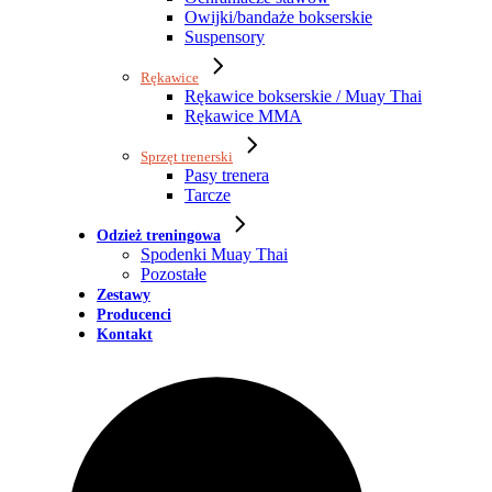
Owijki/bandaże bokserskie
Suspensory
Rękawice
Rękawice bokserskie / Muay Thai
Rękawice MMA
Sprzęt trenerski
Pasy trenera
Tarcze
Odzież treningowa
Spodenki Muay Thai
Pozostałe
Zestawy
Producenci
Kontakt