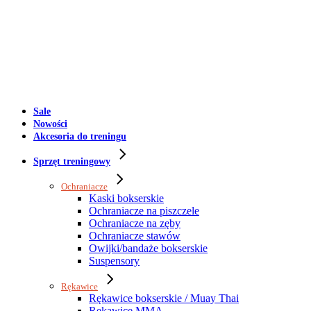
Sale
Nowości
Akcesoria do treningu
Sprzęt treningowy
Ochraniacze
Kaski bokserskie
Ochraniacze na piszczele
Ochraniacze na zęby
Ochraniacze stawów
Owijki/bandaże bokserskie
Suspensory
Rękawice
Rękawice bokserskie / Muay Thai
Rękawice MMA