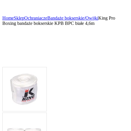
Home
Sklep
Ochraniacze
Bandaże bokserskie/Owijki
King Pro
Boxing bandaże bokserskie KPB BPC białe 4,6m