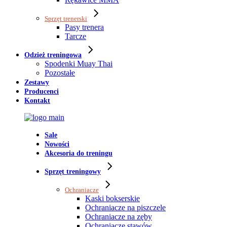
Sprzęt trenerski
Pasy trenera
Tarcze
Odzież treningowa
Spodenki Muay Thai
Pozostałe
Zestawy
Producenci
Kontakt
Sale
Nowości
Akcesoria do treningu
Sprzęt treningowy
Ochraniacze
Kaski bokserskie
Ochraniacze na piszczele
Ochraniacze na zęby
Ochraniacze stawów