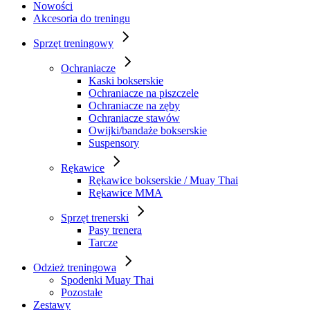
Nowości
Akcesoria do treningu
Sprzęt treningowy
Ochraniacze
Kaski bokserskie
Ochraniacze na piszczele
Ochraniacze na zęby
Ochraniacze stawów
Owijki/bandaże bokserskie
Suspensory
Rękawice
Rękawice bokserskie / Muay Thai
Rękawice MMA
Sprzęt trenerski
Pasy trenera
Tarcze
Odzież treningowa
Spodenki Muay Thai
Pozostałe
Zestawy