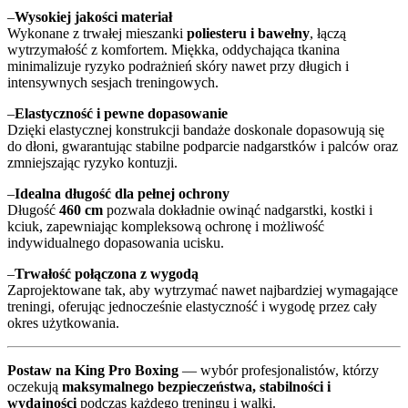
–
Wysokiej jakości materiał
Wykonane z trwałej mieszanki
poliesteru i bawełny
, łączą
wytrzymałość z komfortem. Miękka, oddychająca tkanina
minimalizuje ryzyko podrażnień skóry nawet przy długich i
intensywnych sesjach treningowych.
–
Elastyczność i pewne dopasowanie
Dzięki elastycznej konstrukcji bandaże doskonale dopasowują się
do dłoni, gwarantując stabilne podparcie nadgarstków i palców oraz
zmniejszając ryzyko kontuzji.
–
Idealna długość dla pełnej ochrony
Długość
460 cm
pozwala dokładnie owinąć nadgarstki, kostki i
kciuk, zapewniając kompleksową ochronę i możliwość
indywidualnego dopasowania ucisku.
–
Trwałość połączona z wygodą
Zaprojektowane tak, aby wytrzymać nawet najbardziej wymagające
treningi, oferując jednocześnie elastyczność i wygodę przez cały
okres użytkowania.
Postaw na King Pro Boxing
— wybór profesjonalistów, którzy
oczekują
maksymalnego bezpieczeństwa, stabilności i
wydajności
podczas każdego treningu i walki.