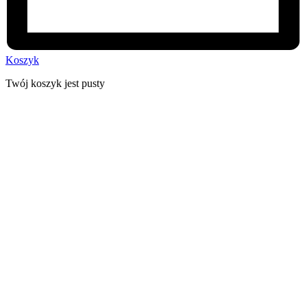
Koszyk
Twój koszyk jest pusty
30 dni na zwrot