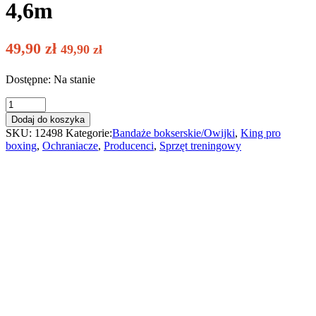
4,6m
49,90
zł
49,90
zł
Dostępne: Na stanie
King
Pro
Dodaj do koszyka
Boxing
SKU:
12498
Kategorie:
Bandaże bokserskie/Owijki
,
King pro
bandaże
boxing
,
Ochraniacze
,
Producenci
,
Sprzęt treningowy
bokserskie
KPB
BPC
białe
4,6m
quantity