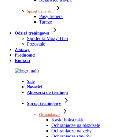
Sprzęt trenerski
Pasy trenera
Tarcze
Odzież treningowa
Spodenki Muay Thai
Pozostałe
Zestawy
Producenci
Kontakt
Sale
Nowości
Akcesoria do treningu
Sprzęt treningowy
Ochraniacze
Kaski bokserskie
Ochraniacze na piszczele
Ochraniacze na zęby
Ochraniacze stawów