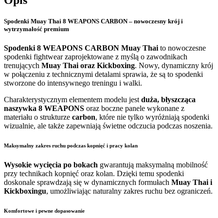
Spodenki Muay Thai 8 WEAPONS CARBON – nowoczesny krój i
wytrzymałość premium
Spodenki 8 WEAPONS CARBON Muay Thai
to nowoczesne
spodenki fightwear zaprojektowane z myślą o zawodnikach
trenujących
Muay Thai oraz Kickboxing
. Nowy, dynamiczny krój
w połączeniu z technicznymi detalami sprawia, że są to spodenki
stworzone do intensywnego treningu i walki.
Charakterystycznym elementem modelu jest
duża, błyszcząca
naszywka 8 WEAPONS
oraz boczne panele wykonane z
materiału o strukturze
carbon
, które nie tylko wyróżniają spodenki
wizualnie, ale także zapewniają świetne odczucia podczas noszenia.
Maksymalny zakres ruchu podczas kopnięć i pracy kolan
Wysokie wycięcia po bokach
gwarantują maksymalną mobilność
przy technikach kopnięć oraz kolan. Dzięki temu spodenki
doskonale sprawdzają się w dynamicznych formułach
Muay Thai i
Kickboxingu
, umożliwiając naturalny zakres ruchu bez ograniczeń.
Komfortowe i pewne dopasowanie