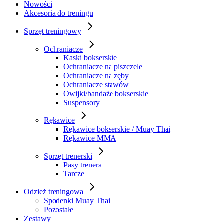
Nowości
Akcesoria do treningu
Sprzęt treningowy
Ochraniacze
Kaski bokserskie
Ochraniacze na piszczele
Ochraniacze na zęby
Ochraniacze stawów
Owijki/bandaże bokserskie
Suspensory
Rękawice
Rękawice bokserskie / Muay Thai
Rękawice MMA
Sprzęt trenerski
Pasy trenera
Tarcze
Odzież treningowa
Spodenki Muay Thai
Pozostałe
Zestawy