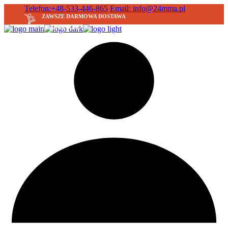
Skip
Telefon:+48-533-446-865
Email: info@24mma.pl
to
ZAWSZE DARMOWA DOSTAWA
the
30 dni na zwrot
content