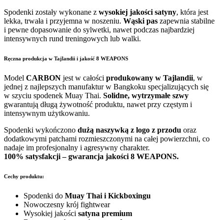
Spodenki zostały wykonane z
wysokiej jakości satyny
, która jest
lekka, trwała i przyjemna w noszeniu.
Wąski pas
zapewnia stabilne
i pewne dopasowanie do sylwetki, nawet podczas najbardziej
intensywnych rund treningowych lub walki.
Ręczna produkcja w Tajlandii i jakość 8 WEAPONS
Model
CARBON
jest w całości
produkowany w Tajlandii
, w
jednej z najlepszych manufaktur w Bangkoku specjalizujących się
w szyciu spodenek Muay Thai.
Solidne, wytrzymałe szwy
gwarantują długą żywotność produktu, nawet przy częstym i
intensywnym użytkowaniu.
Spodenki wykończono
dużą naszywką z logo z przodu
oraz
dodatkowymi patchami rozmieszczonymi na całej powierzchni, co
nadaje im profesjonalny i agresywny charakter.
100% satysfakcji – gwarancja jakości 8 WEAPONS.
Cechy produktu:
Spodenki do
Muay Thai i Kickboxingu
Nowoczesny krój fightwear
Wysokiej jakości
satyna premium