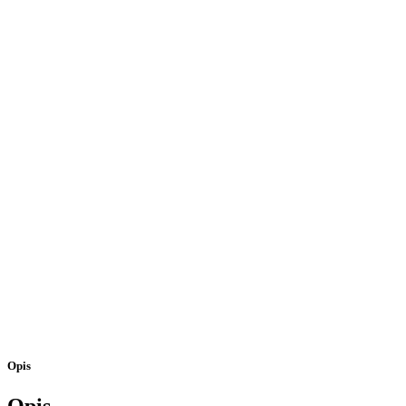
quantity
Opis
Opis