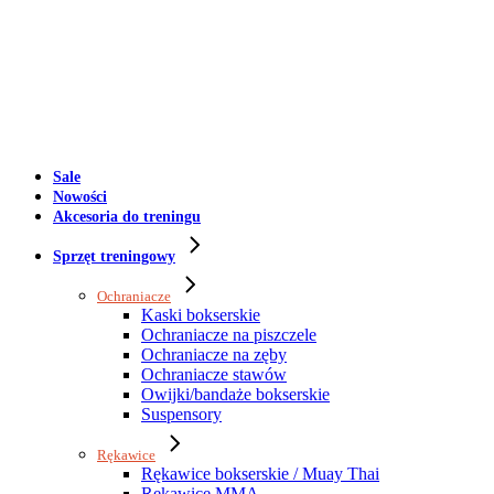
Sale
Nowości
Akcesoria do treningu
Sprzęt treningowy
Ochraniacze
Kaski bokserskie
Ochraniacze na piszczele
Ochraniacze na zęby
Ochraniacze stawów
Owijki/bandaże bokserskie
Suspensory
Rękawice
Rękawice bokserskie / Muay Thai
Rękawice MMA