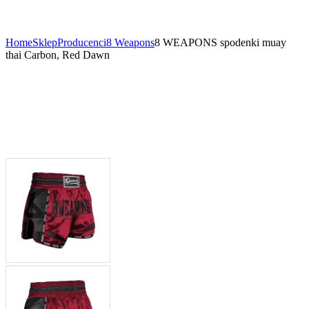
Home
Sklep
Producenci
8 Weapons
8 WEAPONS spodenki muay
thai Carbon, Red Dawn