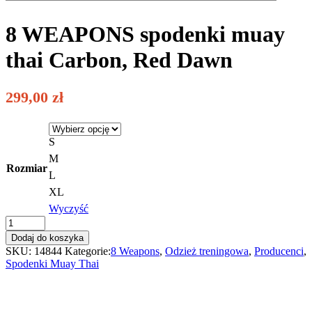
8 WEAPONS spodenki muay
thai Carbon, Red Dawn
299,00
zł
S
M
Rozmiar
L
XL
Wyczyść
8
WEAPONS
Dodaj do koszyka
spodenki
SKU:
14844
Kategorie:
8 Weapons
,
Odzież treningowa
,
Producenci
,
muay
Spodenki Muay Thai
thai
Carbon,
Red
Dawn