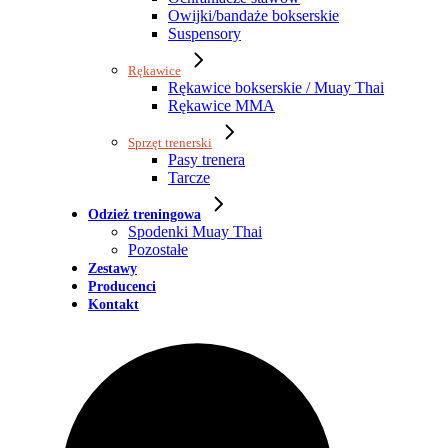
Owijki/bandaże bokserskie
Suspensory
Rękawice
Rękawice bokserskie / Muay Thai
Rękawice MMA
Sprzęt trenerski
Pasy trenera
Tarcze
Odzież treningowa
Spodenki Muay Thai
Pozostałe
Zestawy
Producenci
Kontakt