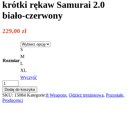
krótki rękaw Samurai 2.0
biało-czerwony
229,00
zł
S
M
Rozmiar
L
XL
Wyczyść
8
WEAPONS
Dodaj do koszyka
Rashguard
SKU:
15084
Kategorie:
8 Weapons
,
Odzież treningowa
,
Pozostałe
,
męski
Producenci
krótki
rękaw
Samurai
2.0
biało-
czerwony