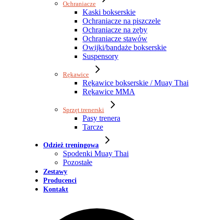
Ochraniacze
Kaski bokserskie
Ochraniacze na piszczele
Ochraniacze na zęby
Ochraniacze stawów
Owijki/bandaże bokserskie
Suspensory
Rękawice
Rękawice bokserskie / Muay Thai
Rękawice MMA
Sprzęt trenerski
Pasy trenera
Tarcze
Odzież treningowa
Spodenki Muay Thai
Pozostałe
Zestawy
Producenci
Kontakt