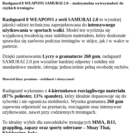
Rashguard 8 WEAPONS SAMURAI 2.0 – maksymalna wytrzymałość do
ciężkich treningów
Rashguard 8 WEAPONS z serii SAMURAI 2.0
to wysokiej
jakości odzież techniczna zaprojektowana do
intensywnego
użytkowania w sportach walki
. Model ten wyróżnia się
wyjątkową trwałością oraz stabilnym materiałem, który doskonale
sprawdza się zarówno podczas treningów w stójce, jak i w walce w
parterze.
Dzięki zastosowaniu
Lycry o gramaturze 260 gsm
, rashguard
SAMURAI 2.0 jest wyraźnie bardziej odporny i solidny niż
standardowe modele, oferując jednocześnie pełną swobodę ruchów.
Materiał klasy premium – stabilność i elastyczność
Rashguard wykonano z
4-kierunkowo rozciągliwego materiału
(87% poliester, 13% spandex)
, który idealnie dopasowuje się do
sylwetki i nie ogranicza mobilności. Wysoka gramatura
260 gsm
zapewnia odporność na przetarcia, rozciąganie oraz intensywne
użytkowanie, nawet przy codziennych treningach.
To idealny wybór dla zawodników trenujących
MMA, BJJ,
grappling, zapasy oraz sporty uderzane – Muay Thai,
Kickboxing, boks