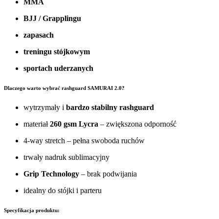
MMA
BJJ / Grapplingu
zapasach
treningu stójkowym
sportach uderzanych
Dlaczego warto wybrać rashguard SAMURAI 2.0?
wytrzymały i
bardzo stabilny rashguard
materiał
260 gsm Lycra
– zwiększona odporność
4-way stretch – pełna swoboda ruchów
trwały nadruk sublimacyjny
Grip Technology
– brak podwijania
idealny do stójki i parteru
Specyfikacja produktu: