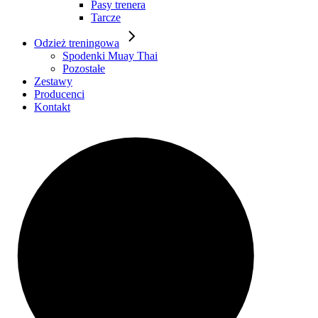
Pasy trenera
Tarcze
Odzież treningowa
Spodenki Muay Thai
Pozostałe
Zestawy
Producenci
Kontakt