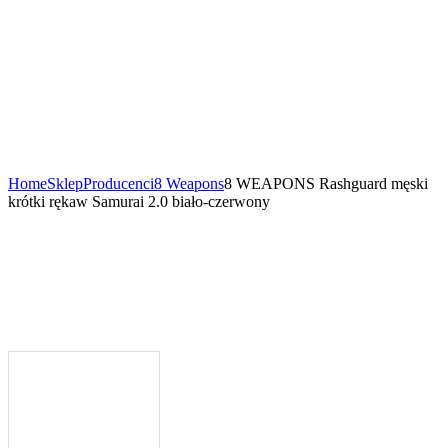
Home
Sklep
Producenci
8 Weapons
8 WEAPONS Rashguard męski
krótki rękaw Samurai 2.0 biało-czerwony