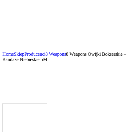
Home
Sklep
Producenci
8 Weapons
8 Weapons Owijki Bokserskie –
Bandaże Niebieskie 5M