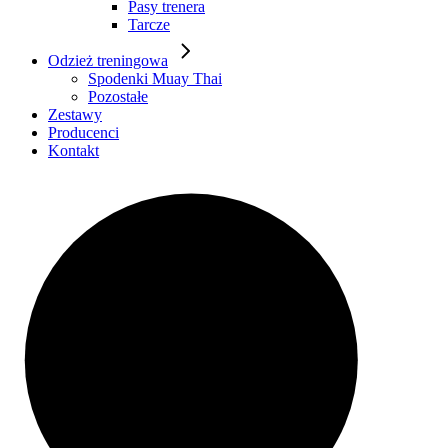
Pasy trenera
Tarcze
Odzież treningowa
Spodenki Muay Thai
Pozostałe
Zestawy
Producenci
Kontakt