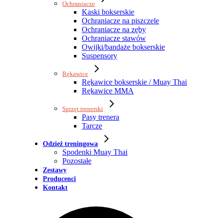
Ochraniacze
Kaski bokserskie
Ochraniacze na piszczele
Ochraniacze na zęby
Ochraniacze stawów
Owijki/bandaże bokserskie
Suspensory
Rękawice
Rękawice bokserskie / Muay Thai
Rękawice MMA
Sprzęt trenerski
Pasy trenera
Tarcze
Odzież treningowa
Spodenki Muay Thai
Pozostałe
Zestawy
Producenci
Kontakt