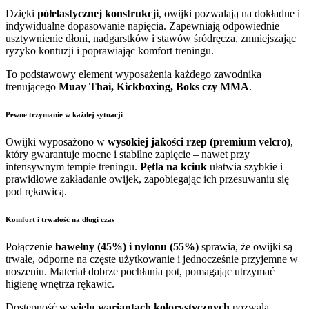
Dzięki
półelastycznej konstrukcji
, owijki pozwalają na dokładne i
indywidualne dopasowanie napięcia. Zapewniają odpowiednie
usztywnienie dłoni, nadgarstków i stawów śródręcza, zmniejszając
ryzyko kontuzji i poprawiając komfort treningu.
To podstawowy element wyposażenia każdego zawodnika
trenującego
Muay Thai, Kickboxing, Boks czy MMA
.
Pewne trzymanie w każdej sytuacji
Owijki wyposażono w
wysokiej jakości rzep (premium velcro)
,
który gwarantuje mocne i stabilne zapięcie – nawet przy
intensywnym tempie treningu.
Pętla na kciuk
ułatwia szybkie i
prawidłowe zakładanie owijek, zapobiegając ich przesuwaniu się
pod rękawicą.
Komfort i trwałość na długi czas
Połączenie
bawełny (45%) i nylonu (55%)
sprawia, że owijki są
trwałe, odporne na częste użytkowanie i jednocześnie przyjemne w
noszeniu. Materiał dobrze pochłania pot, pomagając utrzymać
higienę wnętrza rękawic.
Dostępność
w wielu wariantach kolorystycznych
pozwala