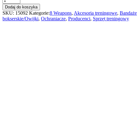
Weapons
Dodaj do koszyka
Owijki
SKU:
15092
Kategorie:
8 Weapons
,
Akcesoria treningowe
,
Bandaże
Bokserskie
bokserskie/Owijki
,
Ochraniacze
,
Producenci
,
Sprzęt treningowy
–
Bandaże
Niebieskie
5M
quantity