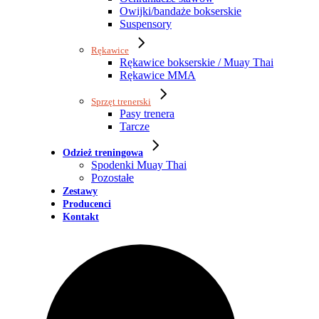
Owijki/bandaże bokserskie
Suspensory
Rękawice
Rękawice bokserskie / Muay Thai
Rękawice MMA
Sprzęt trenerski
Pasy trenera
Tarcze
Odzież treningowa
Spodenki Muay Thai
Pozostałe
Zestawy
Producenci
Kontakt