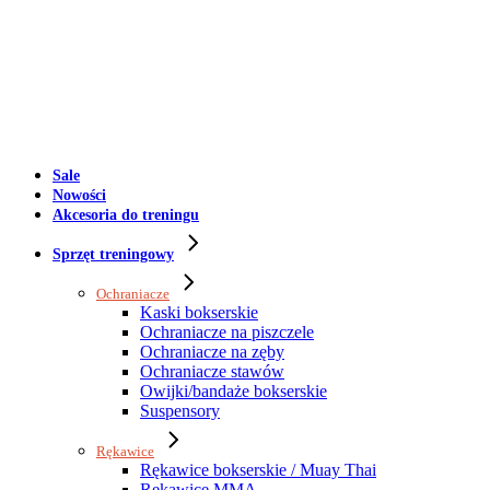
Sale
Nowości
Akcesoria do treningu
Sprzęt treningowy
Ochraniacze
Kaski bokserskie
Ochraniacze na piszczele
Ochraniacze na zęby
Ochraniacze stawów
Owijki/bandaże bokserskie
Suspensory
Rękawice
Rękawice bokserskie / Muay Thai
Rękawice MMA