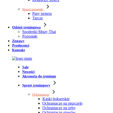
Sprzęt trenerski
Pasy trenera
Tarcze
Odzież treningowa
Spodenki Muay Thai
Pozostałe
Zestawy
Producenci
Kontakt
Sale
Nowości
Akcesoria do treningu
Sprzęt treningowy
Ochraniacze
Kaski bokserskie
Ochraniacze na piszczele
Ochraniacze na zęby
Ochraniacze stawów