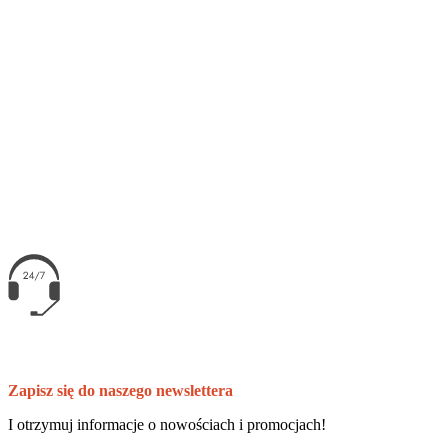
100% secure payment
fast delivery
free & easy returns
customer service
Zapisz się do naszego newslettera
I otrzymuj informacje o nowościach i promocjach!