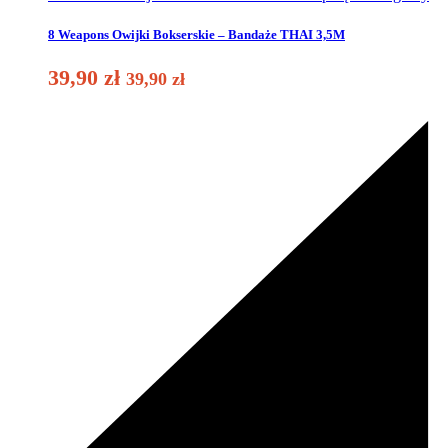
8 Weapons Owijki Bokserskie – Bandaże THAI 3,5M
39,90
zł
39,90
zł