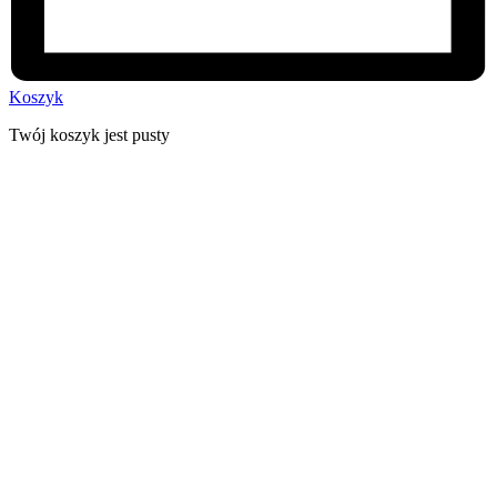
Koszyk
Twój koszyk jest pusty
30 dni na zwrot