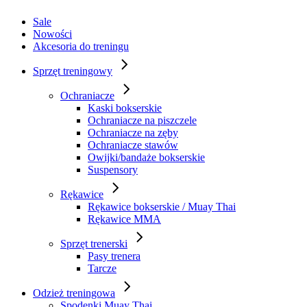
Sale
Nowości
Akcesoria do treningu
Sprzęt treningowy
Ochraniacze
Kaski bokserskie
Ochraniacze na piszczele
Ochraniacze na zęby
Ochraniacze stawów
Owijki/bandaże bokserskie
Suspensory
Rękawice
Rękawice bokserskie / Muay Thai
Rękawice MMA
Sprzęt trenerski
Pasy trenera
Tarcze
Odzież treningowa
Spodenki Muay Thai