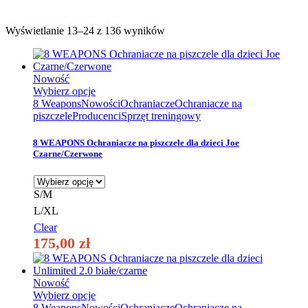
Wyświetlanie 13–24 z 136 wyników
Nowość
Ten
Wybierz opcje
produkt
8 Weapons
Nowości
Ochraniacze
Ochraniacze na
ma
piszczele
Producenci
Sprzęt treningowy
wiele
wariantów.
8 WEAPONS Ochraniacze na piszczele dla dzieci Joe
Opcje
Czarne/Czerwone
można
wybrać
na
S/M
stronie
L/XL
produktu
Clear
175,00
zł
Nowość
Ten
Wybierz opcje
produkt
8 Weapons
Nowości
Ochraniacze
Ochraniacze na