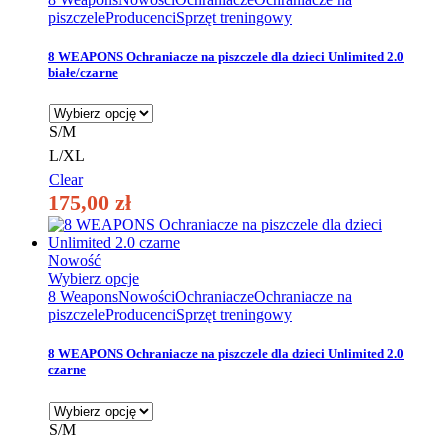
ma
piszczele
Producenci
Sprzęt treningowy
wiele
wariantów.
8 WEAPONS Ochraniacze na piszczele dla dzieci Unlimited 2.0
Opcje
białe/czarne
można
wybrać
na
S/M
stronie
L/XL
produktu
Clear
175,00
zł
Nowość
Ten
Wybierz opcje
produkt
8 Weapons
Nowości
Ochraniacze
Ochraniacze na
ma
piszczele
Producenci
Sprzęt treningowy
wiele
wariantów.
8 WEAPONS Ochraniacze na piszczele dla dzieci Unlimited 2.0
Opcje
czarne
można
wybrać
na
S/M
stronie