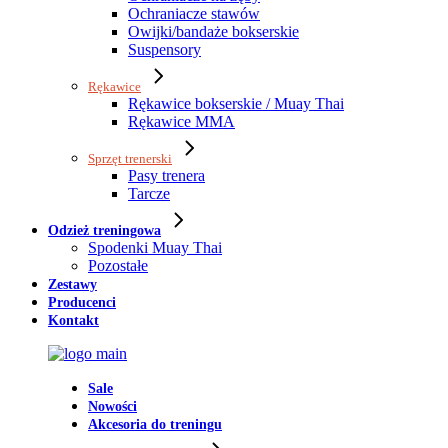
Ochraniacze stawów
Owijki/bandaże bokserskie
Suspensory
Rękawice
Rękawice bokserskie / Muay Thai
Rękawice MMA
Sprzęt trenerski
Pasy trenera
Tarcze
Odzież treningowa
Spodenki Muay Thai
Pozostałe
Zestawy
Producenci
Kontakt
Sale
Nowości
Akcesoria do treningu