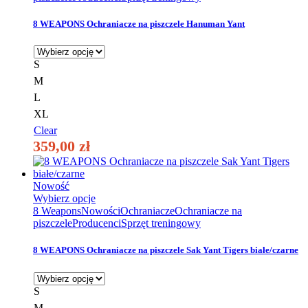
wiele
wariantów.
8 WEAPONS Ochraniacze na piszczele Hanuman Yant
Opcje
można
wybrać
S
na
M
stronie
produktu
L
XL
Clear
359,00
zł
Nowość
Ten
Wybierz opcje
produkt
8 Weapons
Nowości
Ochraniacze
Ochraniacze na
ma
piszczele
Producenci
Sprzęt treningowy
wiele
wariantów.
8 WEAPONS Ochraniacze na piszczele Sak Yant Tigers białe/czarne
Opcje
można
wybrać
S
na
M