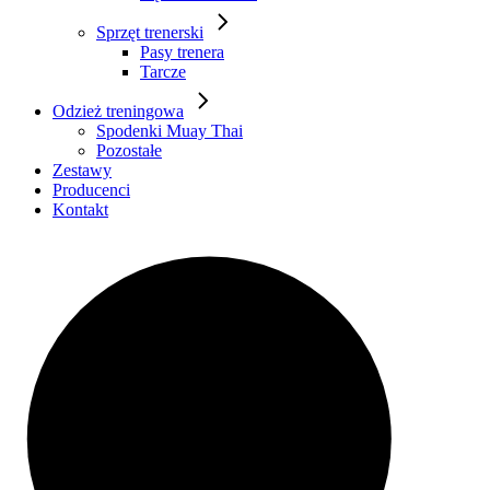
Sprzęt trenerski
Pasy trenera
Tarcze
Odzież treningowa
Spodenki Muay Thai
Pozostałe
Zestawy
Producenci
Kontakt