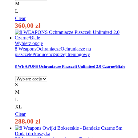
wybrać
M
na
L
stronie
produktu
Clear
360,00
zł
Ten
Wybierz opcje
produkt
8 Weapons
Ochraniacze
Ochraniacze na
ma
piszczele
Producenci
Sprzęt treningowy
wiele
wariantów.
8 WEAPONS Ochraniacze Piszczeli Unlimited 2.0 Czarne/Białe
Opcje
można
wybrać
S
na
M
stronie
produktu
L
XL
Clear
288,00
zł
Dodaj do koszyka