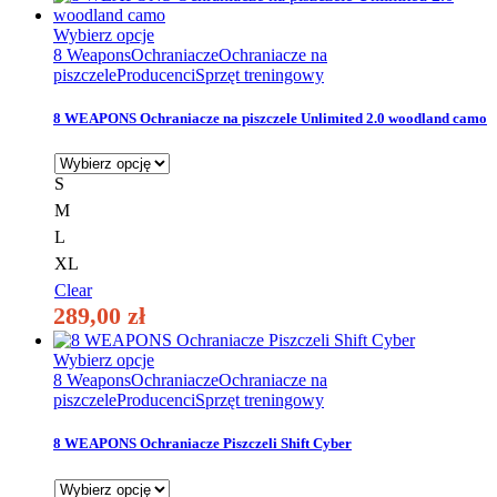
Ten
Wybierz opcje
produkt
8 Weapons
Ochraniacze
Ochraniacze na
ma
piszczele
Producenci
Sprzęt treningowy
wiele
wariantów.
8 WEAPONS Ochraniacze na piszczele Unlimited 2.0 woodland camo
Opcje
można
wybrać
S
na
M
stronie
produktu
L
XL
Clear
289,00
zł
Ten
Wybierz opcje
produkt
8 Weapons
Ochraniacze
Ochraniacze na
ma
piszczele
Producenci
Sprzęt treningowy
wiele
wariantów.
8 WEAPONS Ochraniacze Piszczeli Shift Cyber
Opcje
można