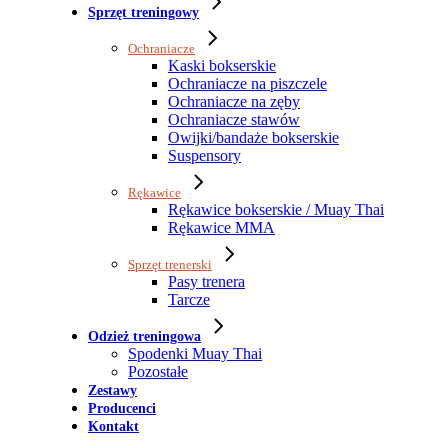
Sprzęt treningowy
Ochraniacze
Kaski bokserskie
Ochraniacze na piszczele
Ochraniacze na zęby
Ochraniacze stawów
Owijki/bandaże bokserskie
Suspensory
Rękawice
Rękawice bokserskie / Muay Thai
Rękawice MMA
Sprzęt trenerski
Pasy trenera
Tarcze
Odzież treningowa
Spodenki Muay Thai
Pozostałe
Zestawy
Producenci
Kontakt