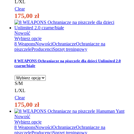
L/XL
produktu
Clear
175,00
zł
Nowość
Ten
Wybierz opcje
produkt
8 Weapons
Nowości
Ochraniacze
Ochraniacze na
ma
piszczele
Producenci
Sprzęt treningowy
wiele
wariantów.
8 WEAPONS Ochraniacze na piszczele dla dzieci Unlimited 2.0
Opcje
czarne/białe
można
wybrać
na
S/M
stronie
L/XL
produktu
Clear
175,00
zł
Nowość
Ten
Wybierz opcje
produkt
8 Weapons
Nowości
Ochraniacze
Ochraniacze na
ma
piszczele
Producenci
Sprzęt treningowy