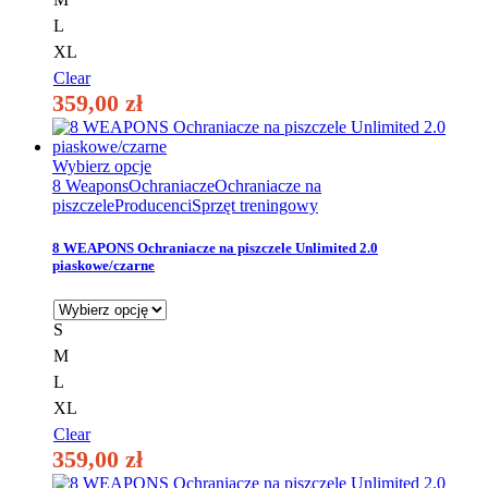
stronie
produktu
L
XL
Clear
359,00
zł
Ten
Wybierz opcje
produkt
8 Weapons
Ochraniacze
Ochraniacze na
ma
piszczele
Producenci
Sprzęt treningowy
wiele
wariantów.
8 WEAPONS Ochraniacze na piszczele Unlimited 2.0
Opcje
piaskowe/czarne
można
wybrać
na
S
stronie
M
produktu
L
XL
Clear
359,00
zł